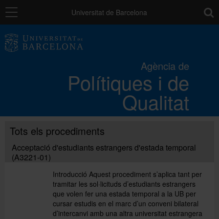
Navegació
toolb
Universitat de Barcelona
Els processos de qualitat UB
Agència de
Polítiques i de
Activitats i projectes
Qualitat
Catàleg de serveis
Tots els procediments
L'Agència
Acceptació d'estudiants estrangers d'estada temporal
(A3221-01)
Introducció Aquest procediment s’aplica tant per
Directori
tramitar les sol·licituds d’estudiants estrangers
que volen fer una estada temporal a la UB per
cursar estudis en el marc d’un conveni bilateral
d’intercanvi amb una altra universitat estrangera