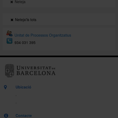
Neteja
Neteja'ls tots
Unitat de Processos Organitzatius
934 031 395
Ubicació
.
.
Contacte