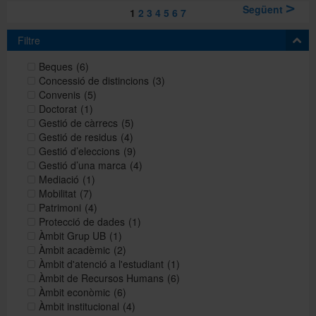
Següent
1
2
3
4
5
6
7
Filtre
Beques
(6)
Concessió de distincions
(3)
Convenis
(5)
Doctorat
(1)
Gestió de càrrecs
(5)
Gestió de residus
(4)
Gestió d’eleccions
(9)
Gestió d’una marca
(4)
Mediació
(1)
Mobilitat
(7)
Patrimoni
(4)
Protecció de dades
(1)
Àmbit Grup UB
(1)
Àmbit acadèmic
(2)
Àmbit d'atenció a l'estudiant
(1)
Àmbit de Recursos Humans
(6)
Àmbit econòmic
(6)
Àmbit institucional
(4)