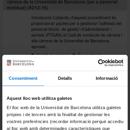
càrrecs de la Universitat de Barcelona (per a personal
eventual) (A212-16)
Introducció L’objectiu d’aquest procediment és
proporcionar pautes per a gestionar l’adhesió del
personal tècnic, de gestió i d’administració i
serveis (PTGAS) al Codi de conducta de càrrecs i
alts càrrecs de la Universitat de Barcelona,
aprovat...
Gestió de càrrecs
Procediment
Adquisició de béns mobles del patrimoni cultural
mitjançant donació (A34-02)
Consentiment
Detalls
Informació
Introducció L’objectiu d’aquest procediment és
proporcionar pautes i ordenar la tramitació per a
l’adquisició de béns mobles del patrimoni cultural
Aquest lloc web utilitza galetes
mitjançant donació per tercers a la Universitat de
El lloc web de la Universitat de Barcelona utilitza galetes
Barcelona (UB). S’exclou d’aquest procediment
el...
pròpies i de tercers amb la finalitat de gestionar les
vostres preferències (recordar informació perquè accediu
Patrimoni
Procediment
al lloc web amb determinades característiques que