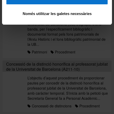
la Universitat de Barcelona a institucions externes o a
tercers (A34-01)
Només utilitzar les galetes necessàries
Introducció El patrimoni cultural moble de la
Universitat de Barcelona (UB) s’agrupa, d'una
banda, per l’específicament bibliogràfic i
documental format pels fons patrimonials de
l’Arxiu Històric i el fons bibliogràfic patrimonial de
la UB...
Patrimoni
Procediment
Concessió de la distinció honorífica al professorat jubilat
de la Universitat de Barcelona (A211-10)
L’objectiu d’aquest procediment és proporcionar
pautes per concedir de la distinció honorífica al
professorat jubilat de la Universitat de Barcelona,
amb caràcter temporal. S’inicia amb la petició que
Secretaria General fa a Personal Acadèmic...
Concessió de distincions
Procediment