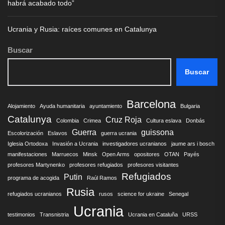
habrá acabado todo”
Ucrania y Rusia: raíces comunes en Catalunya
Buscar
Buscar
Barcelona
Alojamiento
Ayuda humanitaria
ayuntamiento
Bulgaria
Catalunya
Cruz Roja
Colombia
Crimea
Cultura eslava
Donbás
Guerra
guissona
Escolorización
Eslavos
guerra ucrania
Iglesia Ortodoxa
Invasión a Ucrania
investigadores ucranianos
jaume ars i bosch
manifestaciones
Marruecos
Minsk
Open Arms
opositores
OTAN
Payés
profesores Martynenko
profesores refugiados
profesores visitantes
Refugiados
Putin
programa de acogida
Raúl Ramos
Rusia
refugiados ucranianos
rusos
science for ukraine
Senegal
Ucrania
testimonios
Transnistria
Ucrania en Cataluña
URSS