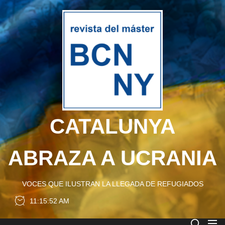
Skip
to
CATA
the
content
ABRA
A
UCRA
CATALUNYA
ABRAZA A UCRANIA
VOCES QUE ILUSTRAN LA LLEGADA DE REFUGIADOS
11:15:52 AM