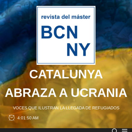
Skip
to
CATA
the
content
ABRA
A
UCRA
CATALUNYA
ABRAZA A UCRANIA
VOCES QUE ILUSTRAN LA LLEGADA DE REFUGIADOS
4:01:50 AM