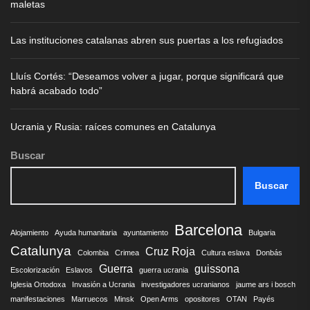
maletas
Las instituciones catalanas abren sus puertas a los refugiados
Lluís Cortés: “Deseamos volver a jugar, porque significará que
habrá acabado todo”
Ucrania y Rusia: raíces comunes en Catalunya
Buscar
Buscar
Barcelona
Alojamiento
Ayuda humanitaria
ayuntamiento
Bulgaria
Catalunya
Cruz Roja
Colombia
Crimea
Cultura eslava
Donbás
Guerra
guissona
Escolorización
Eslavos
guerra ucrania
Iglesia Ortodoxa
Invasión a Ucrania
investigadores ucranianos
jaume ars i bosch
manifestaciones
Marruecos
Minsk
Open Arms
opositores
OTAN
Payés