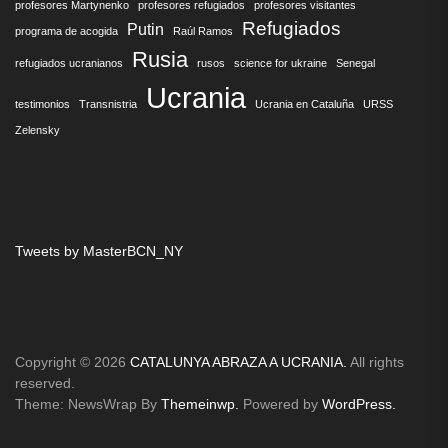
profesores Martynenko
profesores refugiados
profesores visitantes
Refugiados
Putin
programa de acogida
Raúl Ramos
Rusia
refugiados ucranianos
rusos
science for ukraine
Senegal
Ucrania
testimonios
Transnistria
Ucrania en Cataluña
URSS
Zelensky
Tweets by MasterBCN_NY
Copyright © 2026
CATALUNYA ABRAZA A UCRANIA.
All rights
reserved.
Theme: NewsWrap By
Themeinwp.
Powered by
WordPress.