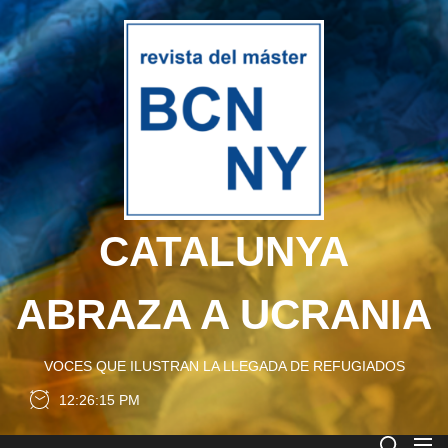
Skip
to
CATA
the
content
ABRA
A
UCRA
CATALUNYA
ABRAZA A UCRANIA
VOCES QUE ILUSTRAN LA LLEGADA DE REFUGIADOS
12:26:16 PM