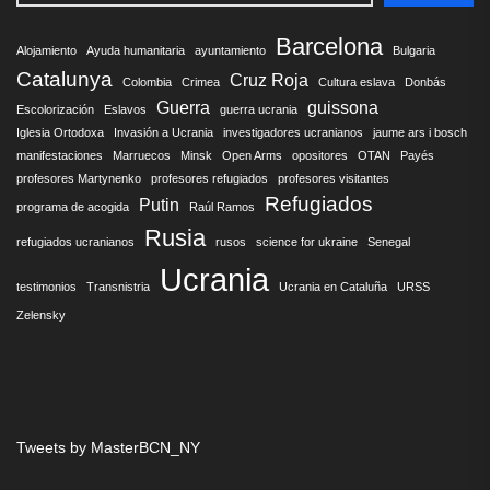
Barcelona
Alojamiento
Ayuda humanitaria
ayuntamiento
Bulgaria
Catalunya
Cruz Roja
Colombia
Crimea
Cultura eslava
Donbás
Guerra
guissona
Escolorización
Eslavos
guerra ucrania
Iglesia Ortodoxa
Invasión a Ucrania
investigadores ucranianos
jaume ars i bosch
manifestaciones
Marruecos
Minsk
Open Arms
opositores
OTAN
Payés
profesores Martynenko
profesores refugiados
profesores visitantes
Refugiados
Putin
programa de acogida
Raúl Ramos
Rusia
refugiados ucranianos
rusos
science for ukraine
Senegal
Ucrania
testimonios
Transnistria
Ucrania en Cataluña
URSS
Zelensky
Tweets by MasterBCN_NY