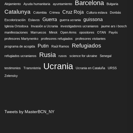
Barcelona
Alojamiento
Ayuda humanitaria
ayuntamiento
Bulgaria
Catalunya
Cruz Roja
Colombia
Crimea
Cultura eslava
Donbás
Guerra
guissona
Escolorización
Eslavos
guerra ucrania
Iglesia Ortodoxa
Invasión a Ucrania
investigadores ucranianos
jaume ars i bosch
manifestaciones
Marruecos
Minsk
Open Arms
opositores
OTAN
Payés
profesores Martynenko
profesores refugiados
profesores visitantes
Refugiados
Putin
programa de acogida
Raúl Ramos
Rusia
refugiados ucranianos
rusos
science for ukraine
Senegal
Ucrania
testimonios
Transnistria
Ucrania en Cataluña
URSS
Zelensky
Tweets by MasterBCN_NY