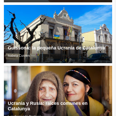
Guissona: la pequeña Ucrania de Catalunya
Isabela Cussen
Ucrania y Rusia: raíces comunes en
Catalunya