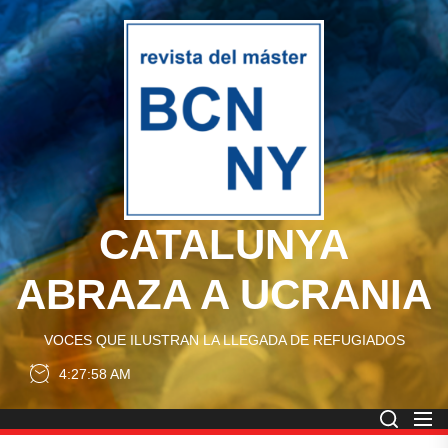
Skip
CATA
to
the
ABRA
content
A
UCRA
CATALUNYA
ABRAZA A UCRANIA
VOCES QUE ILUSTRAN LA LLEGADA DE REFUGIADOS
4:27:59 AM