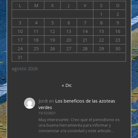
L
M
X
J
V
S
D
1
2
3
4
5
6
7
8
9
10
11
12
13
14
15
16
17
18
19
20
21
22
23
24
25
26
27
28
29
30
31
agosto 2026
« Dic
Jordi
en
Los beneficios de las azoteas
verdes
15/12/2021
Muy interesante. Creo que el periodismo es
una buena herramienta para informar y
concienciar a la sociedad y este articulo…