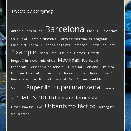
Tweets by bcnnymag
Barcelona
Antonio Domínguez
Bicibus
Biciviernes
Calle Pelai
Cambio climático
Carga de mercancías
Cargobici
Carril bici
Cerdà
Ciudades inclusivas
Comercio
Consell de Cent
Eixample
Escola l'Estel
Escuela
Geever
Historia
Movilidad
Juegos Olimpicos
microhub
Pacificación
Pandemia
Perspectiva de género
Pi i Margall
Poblenou
Política
Protegim les escoles
Proyectos urbanos
Rambla
Reurbanización
Revuelta escolar
Ronda Universitat
Sant Antoni
Sant Martí
Supermanzana
Superilla
Startups
Tranvía
Urbanismo
Urbanismo feminista
Urbanismo táctico
Urbanismo inclusivo
Verdaguer
Via Laietana