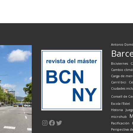
Antonio Dom
Barc
Biciviernes
C
Cambio climá
Carga de mer
Carril bici
Ce
Ciudades inclu
Consell de Ce
Escola l'Estel
Historia
Jueg
M
microhub
Instagram
Facebook
Twitter
Pacificación
Perspectiva d