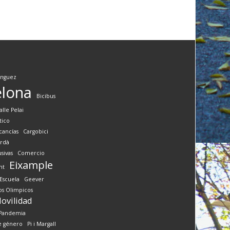
ínguez
elona
Bicibus
alle Pelai
tico
cancías
Cargobici
rdà
sivas
Comercio
Eixample
nt
Escuela
Geever
os Olimpicos
ovilidad
Pandemia
e género
Pi i Margall