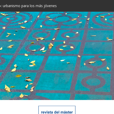
rá más espacio para los peatones
 Antoni: opiniones contrastadas
e: “Las ciudades son inconscientemente discriminatorias”
: el verde toma las calles
s»: urbanismo para los más jóvenes