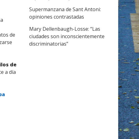
Supermanzana de Sant Antoni:
opiniones contrastadas
la
Mary Dellenbaugh-Losse: “Las
ntos de
ciudades son inconscientemente
izarse
discriminatorias”
ilos de
e a día
pa