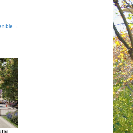
tenible
→
una