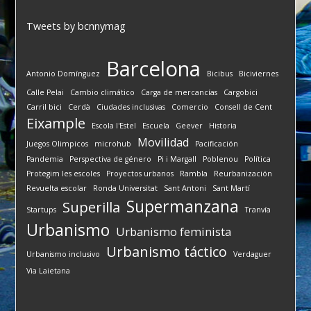
Tweets by bcnnymag
Barcelona
Antonio Domínguez
Bicibus
Biciviernes
Calle Pelai
Cambio climático
Carga de mercancías
Cargobici
Carril bici
Cerdà
Ciudades inclusivas
Comercio
Consell de Cent
Eixample
Escola l'Estel
Escuela
Geever
Historia
Movilidad
Juegos Olimpicos
microhub
Pacificación
Pandemia
Perspectiva de género
Pi i Margall
Poblenou
Política
Protegim les escoles
Proyectos urbanos
Rambla
Reurbanización
Revuelta escolar
Ronda Universitat
Sant Antoni
Sant Martí
Supermanzana
Superilla
Startups
Tranvía
Urbanismo
Urbanismo feminista
Urbanismo táctico
Urbanismo inclusivo
Verdaguer
Via Laietana