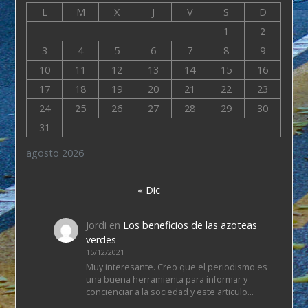
L
M
X
J
V
S
D
1
2
3
4
5
6
7
8
9
10
11
12
13
14
15
16
17
18
19
20
21
22
23
24
25
26
27
28
29
30
31
agosto 2026
« Dic
Jordi
en
Los beneficios de las azoteas
verdes
15/12/2021
Muy interesante. Creo que el periodismo es
una buena herramienta para informar y
concienciar a la sociedad y este articulo…