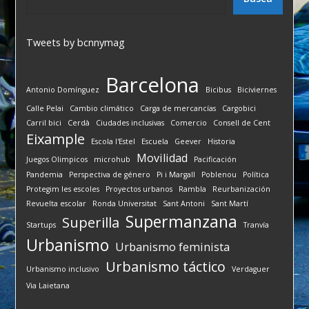
Tweets by bcnnymag
Barcelona
Antonio Domínguez
Bicibus
Biciviernes
Calle Pelai
Cambio climático
Carga de mercancías
Cargobici
Carril bici
Cerdà
Ciudades inclusivas
Comercio
Consell de Cent
Eixample
Escola l'Estel
Escuela
Geever
Historia
Movilidad
Juegos Olimpicos
microhub
Pacificación
Pandemia
Perspectiva de género
Pi i Margall
Poblenou
Política
Protegim les escoles
Proyectos urbanos
Rambla
Reurbanización
Revuelta escolar
Ronda Universitat
Sant Antoni
Sant Martí
Supermanzana
Superilla
Startups
Tranvía
Urbanismo
Urbanismo feminista
Urbanismo táctico
Urbanismo inclusivo
Verdaguer
Via Laietana