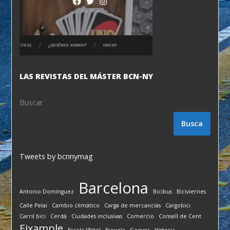
LAS REVISTAS DEL MÁSTER BCN-NY
Buscar
Busca
Tweets by bcnnymag
Barcelona
Antonio Domínguez
Bicibus
Biciviernes
Calle Pelai
Cambio climático
Carga de mercancías
Cargobici
Carril bici
Cerdà
Ciudades inclusivas
Comercio
Consell de Cent
Eixample
Escola l'Estel
Escuela
Geever
Historia