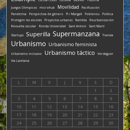
Movilidad
Juegos Olimpicos
microhub
Pacificación
Pandemia
Perspectiva de género
Pi i Margall
Poblenou
Política
Protegim les escoles
Proyectos urbanos
Rambla
Reurbanización
Revuelta escolar
Ronda Universitat
Sant Antoni
Sant Martí
Supermanzana
Superilla
Startups
Tranvía
Urbanismo
Urbanismo feminista
Urbanismo táctico
Urbanismo inclusivo
Verdaguer
Via Laietana
L
M
X
J
V
S
D
1
2
3
4
5
6
7
8
9
10
11
12
13
14
15
16
17
18
19
20
21
22
23
24
25
26
27
28
29
30