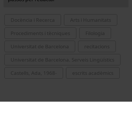
Docència i Recerca
Arts i Humanitats
Procediments i tècniques
Filologia
Universitat de Barcelona
recitacions
Universitat de Barcelona. Serveis Lingüístics
Castells, Ada, 1968-
escrits acadèmics
Related videos