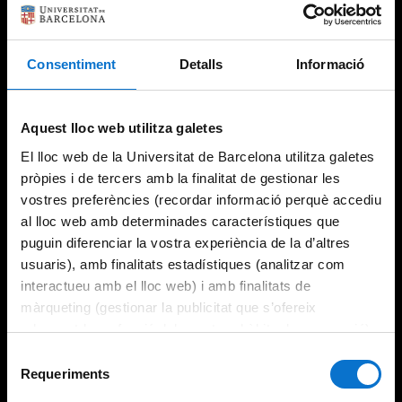
Consentiment
Detalls
Informació
Try again
Aquest lloc web utilitza galetes
El lloc web de la Universitat de Barcelona utilitza galetes
pròpies i de tercers amb la finalitat de gestionar les
vostres preferències (recordar informació perquè accediu
al lloc web amb determinades característiques que
puguin diferenciar la vostra experiència de la d’altres
usuaris), amb finalitats estadístiques (analitzar com
interactueu amb el lloc web) i amb finalitats de
màrqueting (gestionar la publicitat que s’ofereix
adequant-la en funció dels vostres hàbits de navegació).
Per obtenir més informació sobre les galetes podeu
Selecció
consultar la
Política de galetes del lloc web de la
Requeriments
de
Universitat de Barcelona
.
consentiment