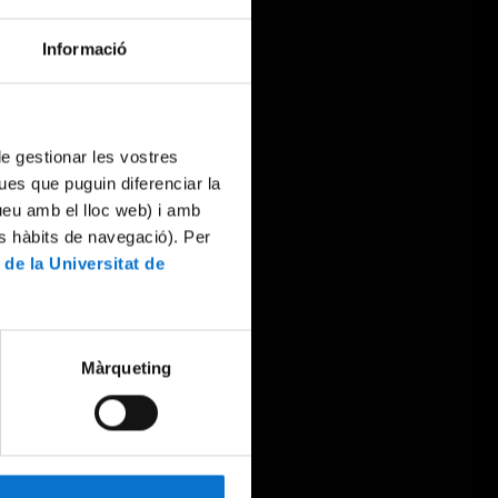
Informació
 de gestionar les vostres
ues que puguin diferenciar la
tueu amb el lloc web) i amb
es hàbits de navegació). Per
 de la Universitat de
Màrqueting