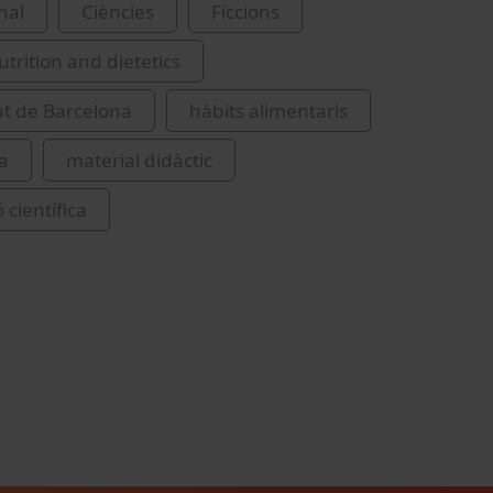
nal
Ciències
Ficcions
rition and dietetics
at de Barcelona
hàbits alimentaris
a
material didàctic
 científica