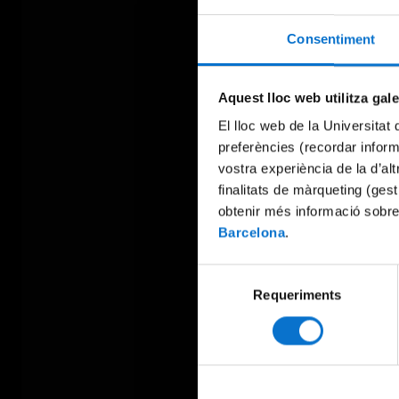
Consentiment
Aquest lloc web utilitza gal
El lloc web de la Universitat 
preferències (recordar infor
vostra experiència de la d’al
finalitats de màrqueting (gest
obtenir més informació sobre
Barcelona
.
Selecció
Requeriments
de
consentiment