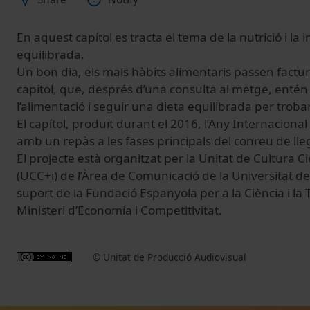
En aquest capítol es tracta el tema de la nutrició i la
equilibrada.
Un bon dia, els mals hàbits alimentaris passen factur
capítol, que, després d’una consulta al metge, entén
l’alimentació i seguir una dieta equilibrada per trobar
El capítol, produït durant el 2016, l’Any Internaciona
amb un repàs a les fases principals del conreu de ll
El projecte està organitzat per la Unitat de Cultura Ci
(UCC+i) de l’Àrea de Comunicació de la Universitat d
suport de la Fundació Espanyola per a la Ciència i la 
Ministeri d’Economia i Competitivitat.
© Unitat de Producció Audiovisual