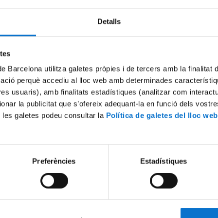
Detalls
Try again
etes
de Barcelona utilitza galetes pròpies i de tercers amb la finalitat
mació perquè accediu al lloc web amb determinades característiq
tres usuaris), amb finalitats estadístiques (analitzar com interac
ionar la publicitat que s’ofereix adequant-la en funció dels vostr
 les galetes podeu consultar la
Política de galetes del lloc web
Preferències
Estadístiques