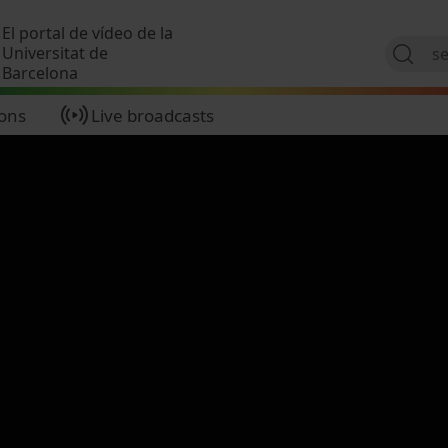
Skip to main content
El portal de vídeo de la
Universitat de
Barcelona
ions
Live broadcasts