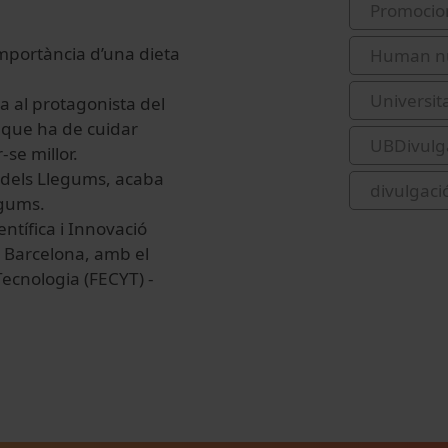
Promocio
 importància d’una dieta
Human nut
Universit
a al protagonista del
 que ha de cuidar
UBDivulg
-se millor.
l dels Llegums, acaba
divulgació
egums.
entífica i Innovació
e Barcelona, amb el
Tecnologia (FECYT) -