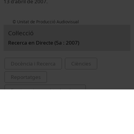
13 d'abril de 2007.
© Unitat de Producció Audiovisual
Col·lecció
Recerca en Directe (5a : 2007)
Docència i Recerca
Ciències
Reportatges
Engineering and technology
Parc Científic de Barcelona
música electrònica
Universitat Pompeu Fabra