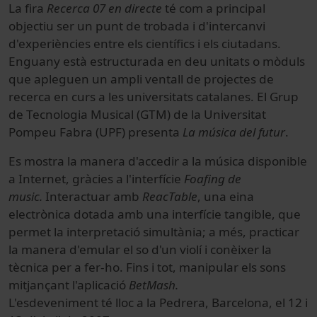
La fira
Recerca 07 en directe
té com a principal
objectiu ser un punt de trobada i d'intercanvi
d'experiències entre els científics i els ciutadans.
Enguany està estructurada en deu unitats o mòduls
que apleguen un ampli ventall de projectes de
recerca en curs a les universitats catalanes. El Grup
de Tecnologia Musical (GTM) de la Universitat
Pompeu Fabra (UPF) presenta
La música del futur
.
Es mostra la manera d'accedir a la música disponible
a Internet, gràcies a l'interfície
Foafing de
music.
Interactuar amb
ReacTable
, una eina
electrònica dotada amb una interfície tangible, que
permet la interpretació simultània; a més, practicar
la manera d'emular el so d'un violí i conèixer la
tècnica per a fer-ho. Fins i tot, manipular els sons
mitjançant l'aplicació
BetMash.
L'esdeveniment té lloc a la Pedrera, Barcelona, el 12 i