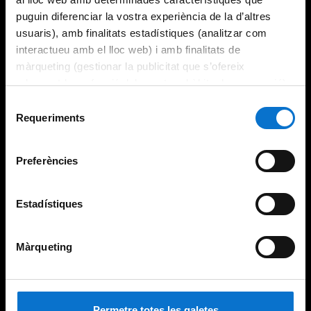
puguin diferenciar la vostra experiència de la d’altres
usuaris), amb finalitats estadístiques (analitzar com
interactueu amb el lloc web) i amb finalitats de
màrqueting (gestionar la publicitat que s’ofereix
adequant-la en funció dels vostres hàbits de navegació).
Per obtenir més informació sobre les galetes podeu
Selecció
consultar la
Política de galetes del lloc web de la
Requeriments
de
Universitat de Barcelona
.
consentiment
Preferències
Estadístiques
Màrqueting
Permetre totes les galetes