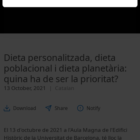
Dieta personalitzada, dieta
poblacional i dieta planetària:
quina ha de ser la prioritat?
13 October, 2021
Catalan
Download
Share
Notify
El 13 d'octubre de 2021 a l'Aula Magna de l'Edifici
Històric de la Universitat de Barcelona, té lloc la