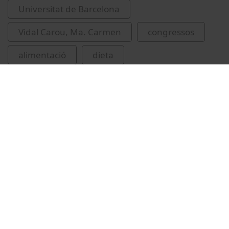
Universitat de Barcelona
Vidal Carou, Ma. Carmen
congressos
alimentació
dieta
hàbits alimentaris
Related videos