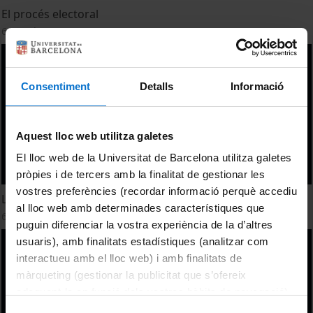
El procés electoral
6 March, 2026
Consentiment
Detalls
Informació
Aquest lloc web utilitza galetes
El lloc web de la Universitat de Barcelona utilitza galetes
pròpies i de tercers amb la finalitat de gestionar les
vostres preferències (recordar informació perquè accediu
La investidura parlamentària del govern
al lloc web amb determinades característiques que
6 March, 2026
puguin diferenciar la vostra experiència de la d’altres
usuaris), amb finalitats estadístiques (analitzar com
interactueu amb el lloc web) i amb finalitats de
màrqueting (gestionar la publicitat que s’ofereix
adequant-la en funció dels vostres hàbits de navegació).
Per obtenir més informació sobre les galetes podeu