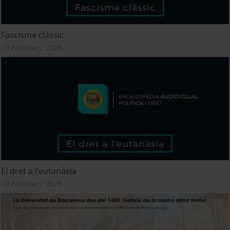
Fascisme clàssic
19 February, 2026
El dret a l'eutanàsia
19 February, 2026