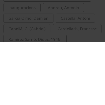
inauguracions
Andreu, Antonio
García Olmo, Damian
Castellà, Antoni
Capellá, G. (Gabriel)
Cardellach, Francesc
Ramírez Sarrió, Dídac, 1946-
Canals i Coll, Josep M.
Related videos