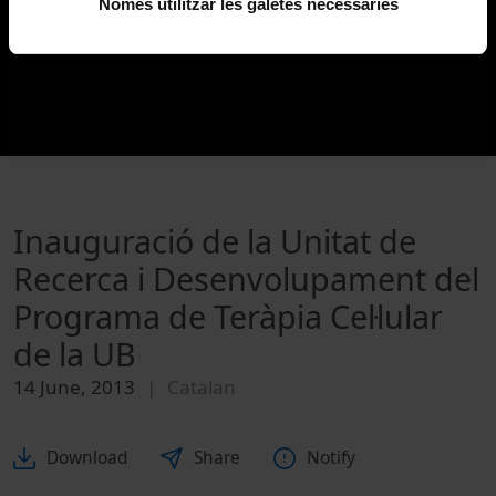
Només utilitzar les galetes necessàries
Inauguració de la Unitat de
Recerca i Desenvolupament del
Programa de Teràpia Cel·lular
de la UB
14 June, 2013
Catalan
Download
Share
Notify