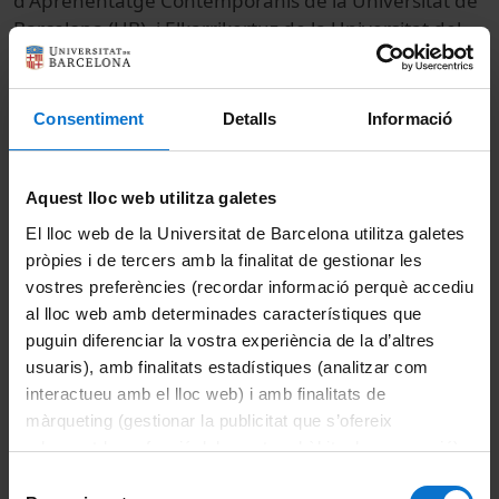
d'Aprenentatge Contemporanis de la Universitat de
Barcelona (UB), i Elkarrikertuz de la Universitat del
País Vasc, que es porta a terme a la Facultat de
Belles Arts de la UB els dies 21 i 22 de novembre de
2013.
Consentiment
Detalls
Informació
© Unitat de Producció Audiovisual
Aquest lloc web utilitza galetes
Col·lecció
El lloc web de la Universitat de Barcelona utilitza galetes
pròpies i de tercers amb la finalitat de gestionar les
Simposio internacional "Aprender a ser docente
vostres preferències (recordar informació perquè accediu
en un mundo en cambio" (1r : 2013)
al lloc web amb determinades característiques que
puguin diferenciar la vostra experiència de la d’altres
usuaris), amb finalitats estadístiques (analitzar com
Docència i Recerca
Arts i Humanitats
interactueu amb el lloc web) i amb finalitats de
Actes
Fine Arts
màrqueting (gestionar la publicitat que s’ofereix
adequant-la en funció dels vostres hàbits de navegació).
Universitat de Barcelona
Per obtenir més informació sobre les galetes podeu
Selecció