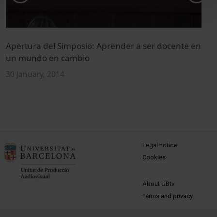
Apertura del Simposio: Aprender a ser docente en
E
un mundo en cambio
2
30 January, 2014
MENÚ PEU 1
Legal notice
Cookies
PEU 2
About UBtv
Terms and privacy