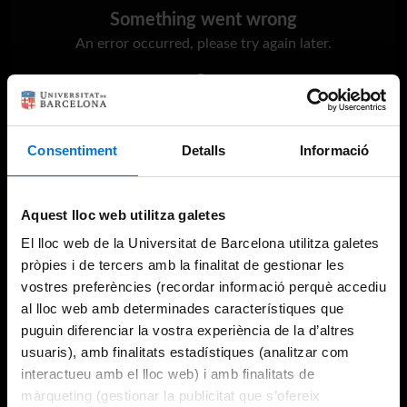
Something went wrong
An error occurred, please try again later.
Try again
Consentiment
Detalls
Informació
Aquest lloc web utilitza galetes
El lloc web de la Universitat de Barcelona utilitza galetes
pròpies i de tercers amb la finalitat de gestionar les
vostres preferències (recordar informació perquè accediu
al lloc web amb determinades característiques que
puguin diferenciar la vostra experiència de la d’altres
usuaris), amb finalitats estadístiques (analitzar com
interactueu amb el lloc web) i amb finalitats de
màrqueting (gestionar la publicitat que s’ofereix