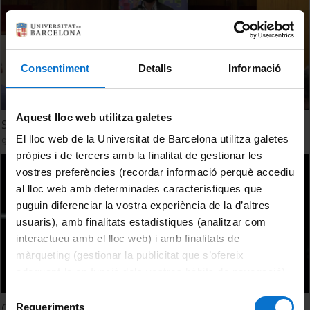
Consentiment
Detalls
Informació
Aquest lloc web utilitza galetes
Sustainable Innovations
El lloc web de la Universitat de Barcelona utilitza galetes
9 February, 2024
pròpies i de tercers amb la finalitat de gestionar les
vostres preferències (recordar informació perquè accediu
al lloc web amb determinades característiques que
puguin diferenciar la vostra experiència de la d’altres
usuaris), amb finalitats estadístiques (analitzar com
interactueu amb el lloc web) i amb finalitats de
màrqueting (gestionar la publicitat que s’ofereix
adequant-la en funció dels vostres hàbits de navegació).
Per obtenir més informació sobre les galetes podeu
Selecció
consultar la
Política de galetes del lloc web de la
Geografia i Canvi Global, un grau centrat en la
Requeriments
de