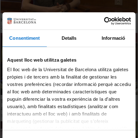
Healthy and sustainable societies. Panel discussion
21 June, 2022
Consentiment
Detalls
Informació
Aquest lloc web utilitza galetes
El lloc web de la Universitat de Barcelona utilitza galetes
pròpies i de tercers amb la finalitat de gestionar les
vostres preferències (recordar informació perquè accediu
al lloc web amb determinades característiques que
puguin diferenciar la vostra experiència de la d’altres
Taula rodona: Energia verda i energies verdes transitòries
usuaris), amb finalitats estadístiques (analitzar com
a Catalunya a debat
interactueu amb el lloc web) i amb finalitats de
16 June, 2022
màrqueting (gestionar la publicitat que s’ofereix
adequant-la en funció dels vostres hàbits de navegació).
Per obtenir més informació sobre les galetes podeu