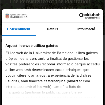
Consentiment
Detalls
Informació
The persistence of the plantation as a race-making
machine: notes from post-abolition sugar societies.
Aquest lloc web utilitza galetes
Cristiana Bastos
El lloc web de la Universitat de Barcelona utilitza galetes
25 Junio, 2026
pròpies i de tercers amb la finalitat de gestionar les
vostres preferències (recordar informació perquè accediu
al lloc web amb determinades característiques que
puguin diferenciar la vostra experiència de la d’altres
usuaris), amb finalitats estadístiques (analitzar com
interactueu amb el lloc web) i amb finalitats de
màrqueting (gestionar la publicitat que s’ofereix
adequant-la en funció dels vostres hàbits de navegació).
Per obtenir més informació sobre les galetes podeu