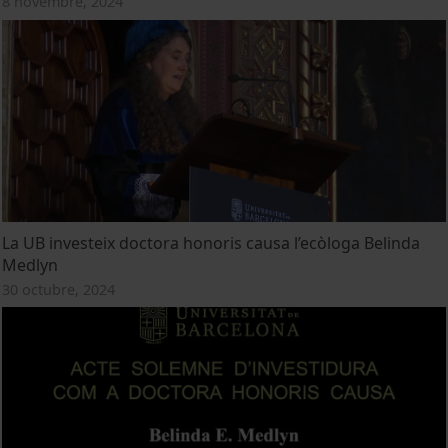
8 novembre, 2024
La UB investeix doctora honoris causa l’ecòloga Belinda
Medlyn
30 octubre, 2024