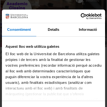
Consentiment
Detalls
Informació
Aquest lloc web utilitza galetes
Acte de finalització d'estudis del Màster en Direcció
El lloc web de la Universitat de Barcelona utilitza galetes
d'Empreses Turístiques. CETT. Promoció 2024-2025
pròpies i de tercers amb la finalitat de gestionar les
13 juny, 2025
vostres preferències (recordar informació perquè accediu
al lloc web amb determinades característiques que
puguin diferenciar la vostra experiència de la d’altres
usuaris), amb finalitats estadístiques (analitzar com
interactueu amb el lloc web) i amb finalitats de
màrqueting (gestionar la publicitat que s’ofereix
adequant-la en funció dels vostres hàbits de navegació).
Per obtenir més informació sobre les galetes podeu