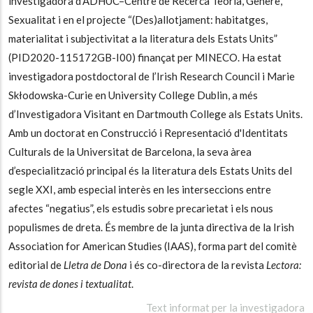
investigadora d’ADHUC–Centre de Recerca Teoria, Gènere,
Sexualitat i en el projecte “(Des)allotjament: habitatges,
materialitat i subjectivitat a la literatura dels Estats Units”
(PID2020-115172GB-I00) finançat per MINECO. Ha estat
investigadora postdoctoral de l’Irish Research Council i Marie
Skłodowska-Curie en University College Dublin, a més
d’Investigadora Visitant en Dartmouth College als Estats Units.
Amb un doctorat en Construcció i Representació d'Identitats
Culturals de la Universitat de Barcelona, la seva àrea
d’especialització principal és la literatura dels Estats Units del
segle XXI, amb especial interès en les interseccions entre
afectes “negatius”, els estudis sobre precarietat i els nous
populismes de dreta. És membre de la junta directiva de la Irish
Association for American Studies (IAAS), forma part del comitè
editorial de
Lletra de Dona
i és co-directora de la revista
Lectora:
revista de dones i textualitat
.
Text informat per la investigadora