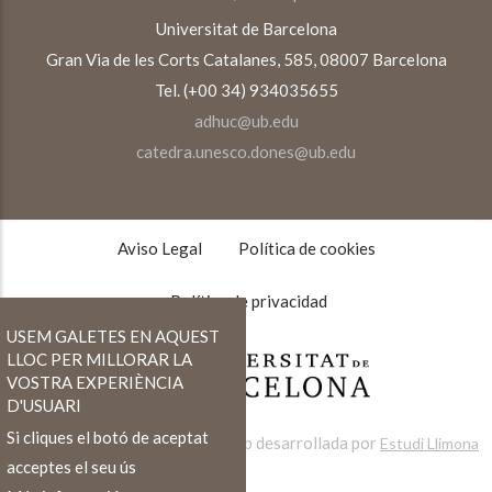
Universitat de Barcelona
Gran Via de les Corts Catalanes, 585, 08007 Barcelona
Tel. (+00 34) 934035655
adhuc@ub.edu
catedra.unesco.dones@ub.edu
TEXTOS
LEGALES
Aviso Legal
Política de cookies
Política de privacidad
USEM GALETES EN AQUEST
LLOC PER MILLORAR LA
VOSTRA EXPERIÈNCIA
D'USUARI
Si cliques el botó de aceptat
Web desarrollada por
Estudi Llimona
acceptes el seu ús