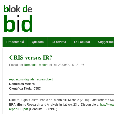
Vés al contingut
MENÚ PRINCIPAL
Presentació
Qui som
La revista
La Facultat
Suggerime
CRIS versus IR?
Enviat per
Remedios Melero
el
Dc, 28/09/2016 - 21:46
repositoris digitals
accés obert
Remedios Melero
Científica Titular CSIC
Ribeiro, Ligia; Castro, Pablo de; Mennielli, Michele (2016).
Final report: E
ERAI (Eunis Research and Analysis Initiative). 23 p. Disponible a:
http://ww
report-ED.pdf
. [Consulta: 19/09/16)