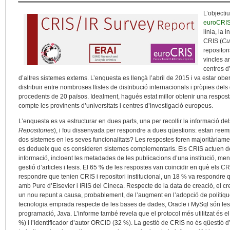
L’objecti
euroCRI
línia, la
CRIS (
Cu
repositori
vincles am
centres d’
d’altres sistemes externs. L’enquesta es llençà l’abril de 2015 i va estar obe
distribuir entre nombroses llistes de distribució internacionals i pròpies del
procedents de 20 països. Idealment, hagués estat millor obtenir una resposta
compte les provinents d’universitats i centres d’investigació europeus.
L’enquesta es va estructurar en dues parts, una per recollir la informació dels 
Repositories
), i fou dissenyada per respondre a dues qüestions: estan reem
dos sistemes en les seves funcionalitats? Les respostes foren majoritàriamen
es dedueix que es consideren sistemes complementaris. Els CRIS actuen de s
informació, incloent les metadades de les publicacions d’una institució, ment
gestió d’articles i tesis. El 65 % de les respostes van coincidir en què els CR
respondre que tenien CRIS i repositori institucional, un 18 % va respondre q
amb Pure d’Elsevier i IRIS del Cineca. Respecte de la data de creació, el cr
un nou repunt a causa, probablement, de l’augment en l’adopció de polítiqu
tecnologia emprada respecte de les bases de dades, Oracle i MySql són les
programació, Java. L’informe també revela que el protocol més utilitzat és 
%) i l’identificador d’autor ORCID (32 %). La gestió de CRIS no és qüestió d