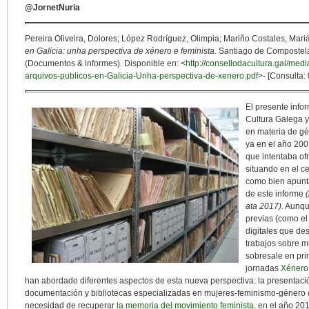
@JornetNuria
Pereira Oliveira, Dolores; López Rodríguez, Olimpia; Mariño Costales, Mar
en Galicia: unha perspectiva de xénero e feminista.
Santiago de Compostela:
(Documentos & informes). Disponible en: <
http://consellodacultura.gal/me
arquivos-publicos-en-Galicia-Unha-perspectiva-de-xenero.pdf
>- [Consulta:
El presente infor
Cultura Galega y
en materia de gé
ya en el año 200
que intentaba ofr
situando en el c
como bien apunta
de este informe
ata 2017).
Aunque
previas (como e
digitales que de
trabajos sobre m
sobresale en prim
jornadas
Xénero
han abordado diferentes aspectos de esta nueva perspectiva: la presentaci
documentación y bibliotecas especializadas en mujeres-feminismo-género de
necesidad de recuperar
la memoria del movimiento feminista
, en el año 20