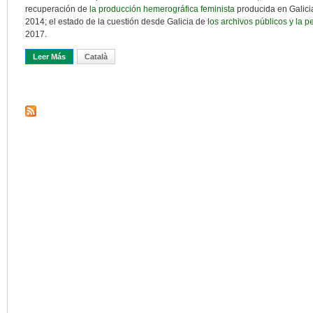
recuperación de
la producción hemerográfica feminista
producida en Galicia
2014; el estado de la cuestión desde Galicia de l
os archivos públicos y la 
2017.
Leer Más
Sobre Archivos Y Archivística Con Perspectiva De Género. Una Mir
Català