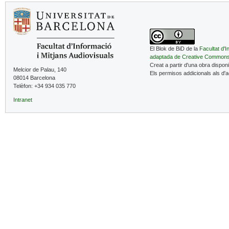
El Blok de BiD de la
Facultat d'I
adaptada de Creative Common
Creat a partir d'una obra dispon
Melcior de Palau, 140
Els permisos addicionals als d'
08014 Barcelona
Telèfon: +34 934 035 770
Intranet