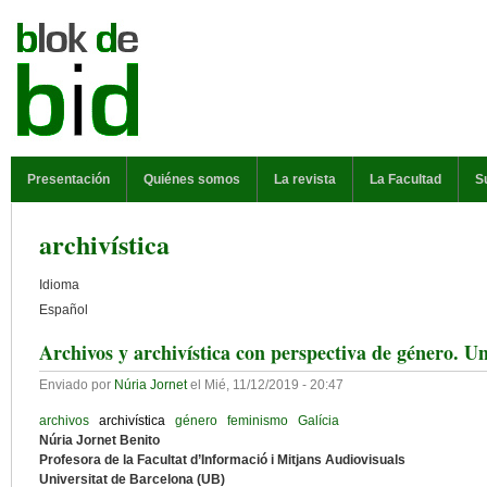
Pasar al contenido principal
MENÚ PRINCIPAL
Presentación
Quiénes somos
La revista
La Facultad
S
archivística
Idioma
Español
Archivos y archivística con perspectiva de género. U
Enviado por
Núria Jornet
el
Mié, 11/12/2019 - 20:47
archivos
archivística
género
feminismo
Galícia
Núria Jornet Benito
Profesora de la Facultat d’Informació i Mitjans Audiovisuals
Universitat de Barcelona (UB)