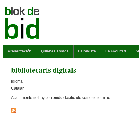
Pasar al contenido principal
MENÚ PRINCIPAL
Presentación
Quiénes somos
La revista
La Facultad
S
bibliotecaris digitals
Idioma
Catalán
Actualmente no hay contenido clasificado con este término.