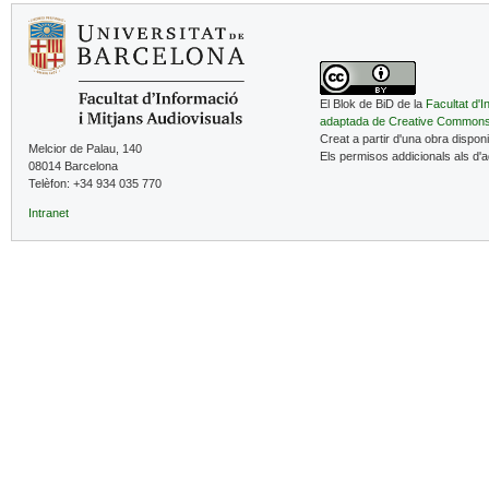
El Blok de BiD de la
Facultat d'I
adaptada de Creative Common
Creat a partir d'una obra dispon
Melcior de Palau, 140
Els permisos addicionals als d'
08014 Barcelona
Telèfon: +34 934 035 770
Intranet