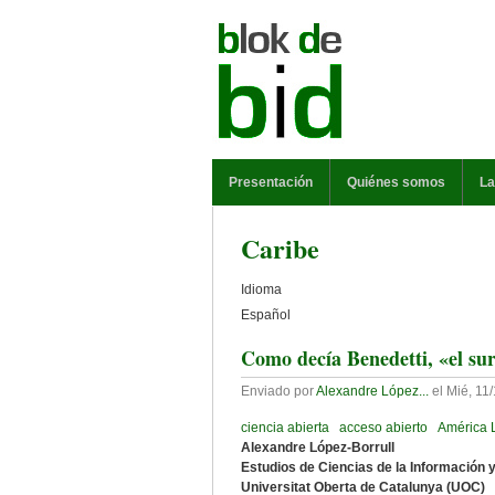
Pasar al contenido principal
MENÚ PRINCIPAL
Presentación
Quiénes somos
La
Caribe
Idioma
Español
Como decía Benedetti, «el sur
Enviado por
Alexandre López...
el
Mié, 11
ciencia abierta
acceso abierto
América 
Alexandre López-Borrull
Estudios de Ciencias de la Información 
Universitat Oberta de Catalunya (UOC)