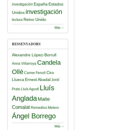
España
Estados
investigación
investigación
Unidos
Reino Unido
lectura
Más
RESSENYADORS
Alexandre López-Borrull
Candela
Anna Villarroya
Ollé
Ciro
Carme Fenoll
Llueca
Ernest Abadal
Jordi
Lluís
Prats
Lluís Agustí
Anglada
Maite
Comalat
Remedios Melero
Ángel Borrego
Más