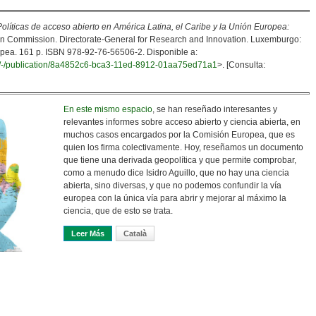
Políticas de acceso abierto en América Latina, el Caribe y la Unión Europea:
 Commission. Directorate-General for Research and Innovation. Luxemburgo:
opea. 161 p. ISBN 978-92-76-56506-2. Disponible a:
ail/-/publication/8a4852c6-bca3-11ed-8912-01aa75ed71a1
>. [Consulta:
En este mismo espacio
, se han reseñado interesantes y
relevantes informes sobre acceso abierto y ciencia abierta, en
muchos casos encargados por la Comisión Europea, que es
quien los firma colectivamente. Hoy, reseñamos un documento
que tiene una derivada geopolítica y que permite comprobar,
como a menudo dice Isidro Aguillo, que no hay una ciencia
abierta, sino diversas, y que no podemos confundir la vía
europea con la única vía para abrir y mejorar al máximo la
ciencia, que de esto se trata.
Leer Más
Sobre Como Decía Benedetti, «el Sur También Existe». Ci
Català