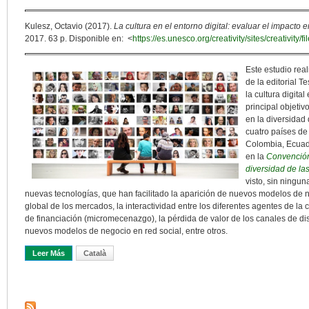
Kulesz, Octavio (2017).
La cultura en el entorno digital: evaluar el impacto
2017. 63 p. Disponible en: <
https://es.unesco.org/creativity/sites/creativity/fi
Este estudio real
de la editorial 
la cultura digit
principal objetiv
en la diversidad
cuatro países de
Colombia, Ecuado
en la
Convención 
diversidad de la
visto, sin ningun
nuevas tecnologías, que han facilitado la aparición de nuevos modelos de 
global de los mercados, la interactividad entre los diferentes agentes de la
de financiación (micromecenazgo), la pérdida de valor de los canales de dist
nuevos modelos de negocio en red social, entre otros.
Leer Más
Sobre Diversidad Cultural: Oportunidades Y Amenazas En El Entorn
Català