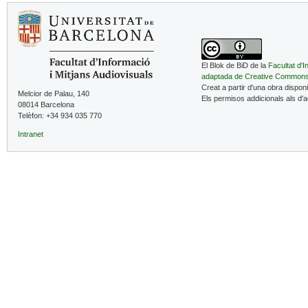
El Blok de BiD de la
Facultat d'I
adaptada de Creative Common
Creat a partir d'una obra dispon
Melcior de Palau, 140
Els permisos addicionals als d'
08014 Barcelona
Telèfon: +34 934 035 770
Intranet