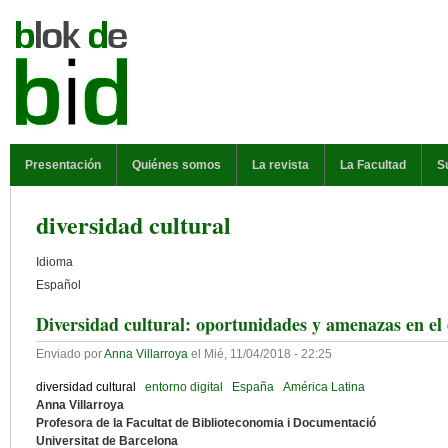
Pasar al contenido principal
MENÚ PRINCIPAL
Presentación
Quiénes somos
La revista
La Facultad
S
diversidad cultural
Idioma
Español
Diversidad cultural: oportunidades y amenazas en el 
Enviado por
Anna Villarroya
el
Mié, 11/04/2018 - 22:25
diversidad cultural
entorno digital
España
América Latina
Anna Villarroya
Profesora de la Facultat de Biblioteconomia i Documentació
Universitat de Barcelona