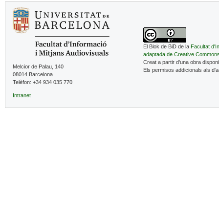
El Blok de BiD de la
Facultat d'I
adaptada de Creative Common
Creat a partir d'una obra dispon
Melcior de Palau, 140
Els permisos addicionals als d'
08014 Barcelona
Telèfon: +34 934 035 770
Intranet