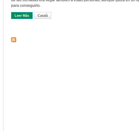
de las Jornadas era llegar también a estas personas, aunque quizá en un f
para conseguirlo.
Leer Más
Sobre Crónica De Las 14es Jornades Catalanes D’Informació I Do
Català