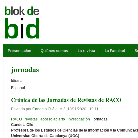
Pasar al contenido principal
MENÚ PRINCIPAL
Presentación
Quiénes somos
La revista
La Facultad
S
jornadas
Idioma
Español
Crónica de las Jornadas de Revistas de RACO
Enviado por
Candela Ollé
el
Mié, 18/11/2020 - 19:11
RACO
revistas
acceso abierto
investigación
jornadas
Candela Ollé
Profesora de los Estudios de Ciencias de la Información y la Comunicac
Universitat Oberta de Catalunya (UOC)