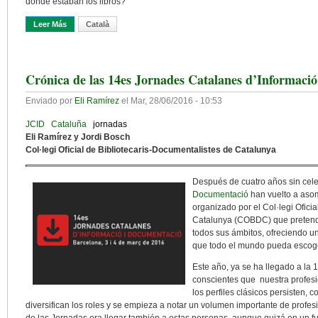
donde estaban los libros?
Leer Más
Sobre Desprogramar La Obsolescencia Imaginando La Relevancia
Català
Crónica de las 14es Jornades Catalanes d’Informaci
Enviado por
Eli Ramírez
el
Mar, 28/06/2016 - 10:53
JCID
Cataluña
jornadas
Eli Ramírez y Jordi Bosch
Col·legi Oficial de Bibliotecaris-Documentalistes de Catalunya
Después de cuatro años sin cele
Documentació
han vuelto a asom
organizado por el Col·legi Ofici
Catalunya (COBDC) que pretende
todos sus ámbitos, ofreciendo u
que todo el mundo pueda escoger
Este año, ya se ha llegado a la 
conscientes que nuestra profes
los perfiles clásicos persisten, 
diversifican los roles y se empieza a notar un volumen importante de profes