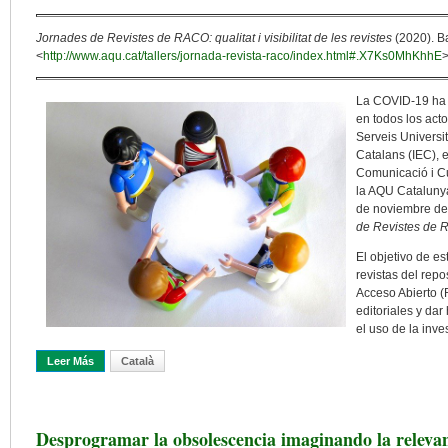
Jornades de Revistes de RACO: qualitat i visibilitat de les revistes
(2020). B
<
http://www.aqu.cat/tallers/jornada-revista-raco/index.html#.X7Ks0MhKhhE
>
La COVID-19 ha 
en todos los act
Serveis Universit
Catalans (IEC), 
Comunicació i Cu
la AQU Catalunya
de noviembre de 
de Revistes de RAC
El objetivo de es
revistas del rep
Acceso Abierto 
editoriales y dar
el uso de la inve
Leer Más
Sobre Crónica De Las Jornadas De Revistas De RACO
Català
Desprogramar la obsolescencia imaginando la releva