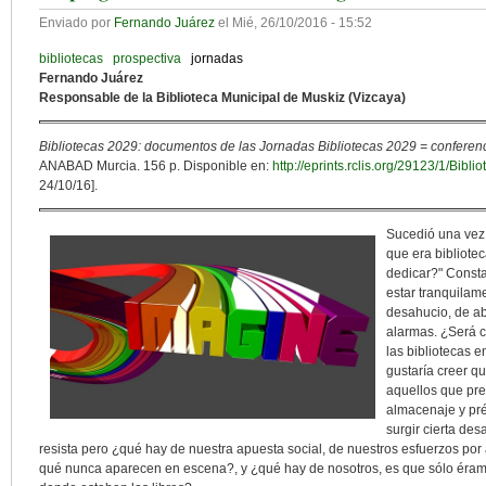
Enviado por
Fernando Juárez
el
Mié, 26/10/2016 - 15:52
bibliotecas
prospectiva
jornadas
Fernando Juárez
Responsable de la Biblioteca Municipal de Muskiz (Vizcaya)
Bibliotecas 2029: documentos de las Jornadas Bibliotecas 2029 = conferenc
ANABAD Murcia. 156 p. Disponible en:
http://eprints.rclis.org/29123/1/Bi
24/10/16].
Sucedió una vez
que era bibliotec
dedicar?" Const
estar tranquilam
desahucio, de ab
alarmas. ¿Será ci
las bibliotecas 
gustaría creer q
aquellos que pr
almacenaje y pré
surgir cierta de
resista pero ¿qué hay de nuestra apuesta social, de nuestros esfuerzos por al
qué nunca aparecen en escena?, y ¿qué hay de nosotros, es que sólo éram