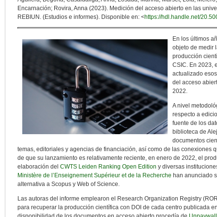
Encarnación; Rovira, Anna (2023). Medición del acceso abierto en las univ
REBIUN. (Estudios e informes). Disponible en: <
https://hdl.handle.net/20.5
En los últimos a
objeto de medir l
producción cient
CSIC. En 2023, 
actualizado esos
del acceso abier
2022.
A nivel metodoló
respecto a edici
fuente de los da
biblioteca de Ale
documentos cientí
temas, editoriales y agencias de financiación, así como de las conexiones 
de que su lanzamiento es relativamente reciente, en enero de 2022, el pro
elaboración del
CWTS Leiden Ranking Open Edition
y diversas institucion
Ministère de l’Enseignement Supérieur et de la Recherche
han anunciado s
alternativa a Scopus y Web of Science.
Las autoras del informe emplearon el Research Organization Registry (ROR)
para recuperar la producción científica con DOI de cada centro publicada e
disponibilidad de los documentos en acceso abierto procedía de
Unpaywall