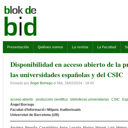
Pasar al contenido principal
MENÚ PRINCIPAL
Presentación
Quiénes somos
La revista
La Facultad
S
Disponibilidad en acceso abierto de la p
las universidades españolas y del CSIC
Enviado por
Àngel Borrego
el
Mié, 28/02/2024 - 18:45
acceso abierto
producción científica
bibliotecas universitarias
CSIC
Es
Ángel Borrego
Facultat d’Informació i Mitjans Audiovisuals
Universitat de Barcelona (UB)
Aguilera, Begoña; Casaldàliga, Anna; Losada, Marina; Marset, Lola; Melero,