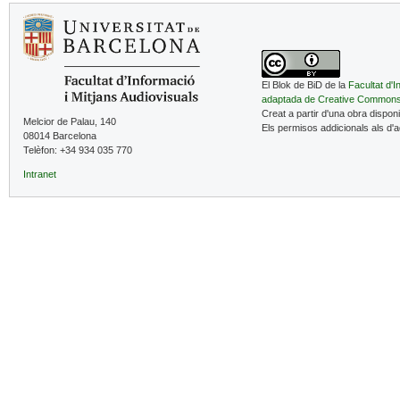
El Blok de BiD de la
Facultat d'I
adaptada de Creative Common
Creat a partir d'una obra dispon
Melcior de Palau, 140
Els permisos addicionals als d'
08014 Barcelona
Telèfon: +34 934 035 770
Intranet