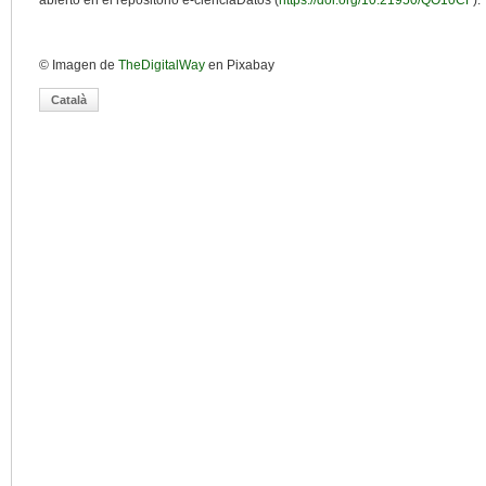
abierto en el repositorio e-cienciaDatos (
https://doi.org/10.21950/QO10CF
).
© Imagen de
TheDigitalWay
en Pixabay
Català