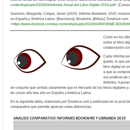
content/uploads/2020/04/Informe-Anual-del-Libro-Digital-2019.pdf
>. [Consu
Guerrero, Margarita; Celaya, Javier (2020).
Informe Bookwire: 2020: evoluci
en España y América Latina.
[Barcelona]: Bookwire; [Bilbao]: Dosdoce.com. 
<
https://www.dosdoce.com/wp-content/uploads/2020/04/INFORME-BOOKW
Como en los últi
sobre el libro d
colaboración co
Cada informe per
quinto, lo que p
libro digital en 
a que la composi
sus políticas de
distintos. A pesa
de conjunto que señala claramente que el mercado de los libros digitales y 
de crecer año tras año en España y América Latina.
En la siguiente tabla, elaborada por Dosdoce.com y publicada en su
post
de
comparativo que permite apreciar estas diferencias.