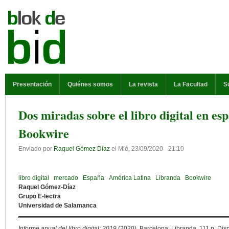
Pasar al contenido principal
MENÚ PRINCIPAL
Presentación
Quiénes somos
La revista
La Facultad
S
Dos miradas sobre el libro digital en es
Bookwire
Enviado por
Raquel Gómez Díaz
el
Mié, 23/09/2020 - 21:10
libro digital
mercado
España
América Latina
Libranda
Bookwire
Raquel Gómez-Díaz
Grupo E-lectra
Universidad de Salamanca
Informe anual del libro digital: 2019
(2020). Barcelona: Libranda. 111 p. Disp