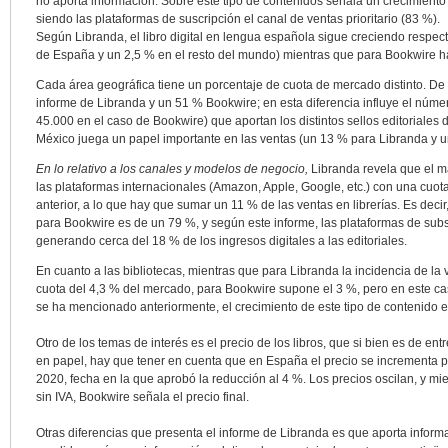
no aporta información. Sobre este tipo de contenidos señala un crecimient
siendo las plataformas de suscripción el canal de ventas prioritario (83 %).
Según Libranda, el libro digital en lengua española sigue creciendo respect
de España y un 2,5 % en el resto del mundo) mientras que para Bookwire h
Cada área geográfica tiene un porcentaje de cuota de mercado distinto. De
informe de Libranda y un 51 % Bookwire; en esta diferencia influye el númer
45.000 en el caso de Bookwire) que aportan los distintos sellos editoriales
México juega un papel importante en las ventas (un 13 % para Libranda y 
En lo relativo a los canales y modelos de negocio,
Libranda revela que el 
las plataformas internacionales (Amazon, Apple, Google, etc.) con una cuota
anterior, a lo que hay que sumar un 11 % de las ventas en librerías. Es decir
para Bookwire es de un 79 %, y según este informe, las plataformas de sub
generando cerca del 18 % de los ingresos digitales a las editoriales.
En cuanto a las bibliotecas, mientras que para Libranda la incidencia de la 
cuota del 4,3 % del mercado, para Bookwire supone el 3 %, pero en este ca
se ha mencionado anteriormente, el crecimiento de este tipo de contenido 
Otro de los temas de interés es el precio de los libros, que si bien es de en
en papel, hay que tener en cuenta que en España el precio se incrementa po
2020, fecha en la que aprobó la reducción al 4 %. Los precios oscilan, y mi
sin IVA, Bookwire señala el precio final.
Otras diferencias que presenta el informe de Libranda es que aporta informa