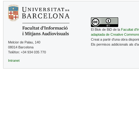
El Blok de BiD de la
Facultat d'I
adaptada de Creative Common
Creat a partir d'una obra dispon
Melcior de Palau, 140
Els permisos addicionals als d'
08014 Barcelona
Telèfon: +34 934 035 770
Intranet