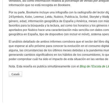
vendidos, así como información relativa al
porcentaje de ventas por antigüed
información que no está recogida en Bookwire.
Por su parte, Bookwire incluye una infografía con la
radiografía del lector d
24Symbols, Kobo, Leemur, Lektu, Nubico, Publica.la, Scribd, Storytel y Watt
género, edad, información geográfica de España y América, meses con más l
favoritos para la búsqueda y la lectura, así como los horarios y los géneros
aportados por Nubico hace una caracterización más sencilla con datos como 
geográfica en España, tipo de dispositivo (sin incluir el móvil), sistema ope
El análisis detallado de ambos informes corrobora que el sector del libro di
que esperar al año próximo para conocer la evolución en el consumo digital 
alguna, las circunstancias de los últimos meses debidas a la pandemia mu
generando cambios significativos en los hábitos de los consumidores, lo qu
poder comprobar cuál ha sido el impacto de esta situación en las ventas de l
Nota. Esta reseña es publica simultáneamente con el
Blog de l’Escola de Ll
Català