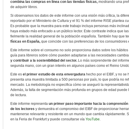
combina las compras en línea con las tiendas físicas,
mostrando una prefe
de adquirir libros.
Si observamos los datos de este informe con una visión más crítica, la difer
reportado por el Ministerio de Cultura y el 91 % del informe RISE plantea c
Es probable que la muestra para este trabajo incluya personas más inclinada
haya estado más enfocado a un público lector. Este contraste indica que las
fielmente la realidad general de la población española. También hay que t
físicas en España,
que coincide con las preferencias de los consumidores e
Este informe sobre el consumo no solo proporciona datos sobre los hábito
guía para libreros sobre cómo pueden adaptarse a las necesidades cambian
y contribuir a la sostenibilidad del sector.
Lo más sorprendente del informe 
segunda mano, con un gran interés en algunos países como el Reino Unido
Este es
el primer estudio de esta envergadura
hecho por el EIBF, y no se 
presenta una muestra limitada a 500 personas por país, lo que podría no r
mercado. La metodología no especifica cómo se aseguró la representatividad
Además, la falta de segmentación más profunda en grupos de edad puede li
de lectura.
Este informe representa
un primer paso importante hacia la comprensión
de los lectores
y demuestra el compromiso del EIBF de proporcionar herramie
mantenerse relevante y resistente en un mundo que cambia rápidamente. 
en la Feria de Frankfurt y puede consultarse vía
YouTube
.