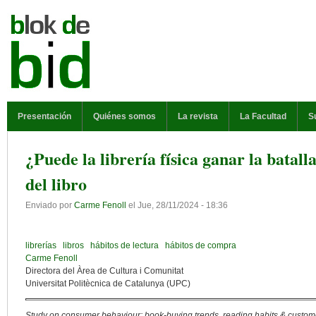
Pasar al contenido principal
MENÚ PRINCIPAL
Presentación
Quiénes somos
La revista
La Facultad
S
¿Puede la librería física ganar la batall
del libro
Enviado por
Carme Fenoll
el
Jue, 28/11/2024 - 18:36
librerías
libros
hábitos de lectura
hábitos de compra
Carme Fenoll
Directora del Àrea de Cultura i Comunitat
Universitat Politècnica de Catalunya (UPC)
Study on consumer behaviour: book-buying trends, reading habits & custo