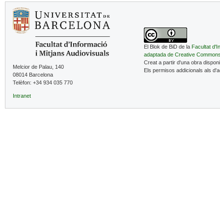
El Blok de BiD de la
Facultat d'I
adaptada de Creative Common
Creat a partir d'una obra dispon
Melcior de Palau, 140
Els permisos addicionals als d'
08014 Barcelona
Telèfon: +34 934 035 770
Intranet