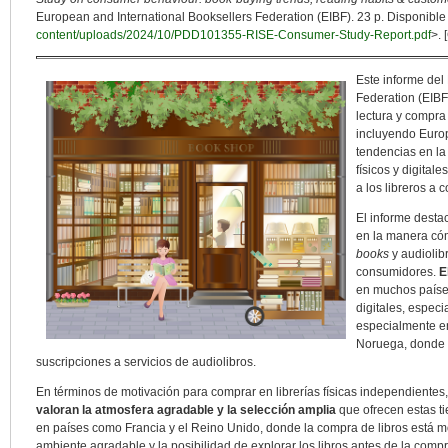
European and International Booksellers Federation (EIBF). 23 p. Disponible
content/uploads/2024/10/PDD101355-RISE-Consumer-Study-Report.pdf
>. 
Este informe del
Federation (EIBF
lectura y compra
incluyendo Europ
tendencias en la
físicos y digital
a los libreros a 
El informe destac
en la manera cóm
books
y audiolib
consumidores.
E
en muchos países
digitales, espec
especialmente en
Noruega, donde 
suscripciones a servicios de audiolibros.
En términos de motivación para comprar en librerías físicas independiente
valoran la atmosfera agradable y la selección amplia
que ofrecen estas t
en países como Francia y el Reino Unido, donde la compra de libros está mo
ambiente agradable y la posibilidad de explorar los libros antes de la comp