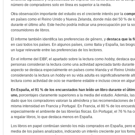
número de compradores solo en línea es superior a la media.
Otra observación importante del estudio es el creciente interés por la
compr
en países como el Reino Unido y Nueva Zelanda, donde más del 50 % de l
durante el último año. Este hecho podría indicar una preocupación por la sost
consumidores de libros.
El informe también identifica las preferencias de género, y
destaca que la f
en casi todos los países. En algunos países, como Italia y España, las biogr
un lugar relevante entre las preferencias de los lectores.
En el informe del EIBF, el apartado sobre la lectura como
hobby,
destaca qu
personas consideran la lectura como una actividad apreciada tanto durante 
aspecto se destaca especialmente en países como Irlanda y el Reino Unido
considerando la lectura un
hobby
en su vida adulta es significativamente a
lectura como actividad de ocio se mantiene estable e incluso crece en algu
En España, el 91 % de los encuestados han leído un libro durante el últ
uno,
porcentajes claramente superiores a la media del estudio. Además, las l
dado que los compradores valoran la atmósfera y las recomendaciones de lo
misma intensidad en Francia y Portugal. En Francia, el 80 % de los encues
especialmente el ambiente de las librerías físicas. En Portugal, el 76 % ha
a regalar libros, lo que destaca menos en España.
Los libros en papel continúan siendo los más comprados en España, pero
media de los países analizados, indicando un interés creciente por los forma