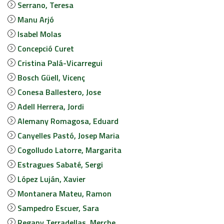
JOB MARKET
Serrano, Teresa
Manu Arjó
SEARCH SITE
Isabel Molas
Concepció Curet
Cristina Palá-Vicarregui
Bosch Güell, Vicenç
Conesa Ballestero, Jose
Adell Herrera, Jordi
Alemany Romagosa, Eduard
Canyelles Pastó, Josep Maria
Cogolludo Latorre, Margarita
Estragues Sabaté, Sergi
López Luján, Xavier
Montanera Mateu, Ramon
Sampedro Escuer, Sara
Regany Terradellas, Merche