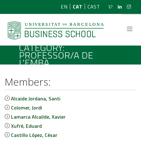
EN
CAT
CAST
CATEGORY:
PROFESSOR/A DE
L'EMBA
SOBRE NOSALTRES
RECERCA
PROGRAMES
Alcaide Jordana, Santi
Colomer, Jordi
NOTÍCIES
Lamarca Alcailde, Xavier
Xufré, Eduard
ACTIVITATS
Castillo López, César