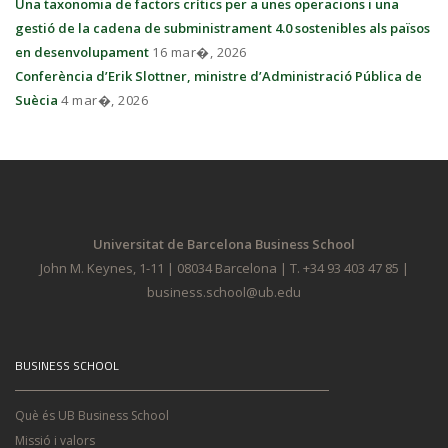
Una taxonomia de factors crítics per a unes operacions i una
gestió de la cadena de subministrament 4.0 sostenibles als països
en desenvolupament
16 mar�, 2026
Conferència d’Erik Slottner, ministre d’Administració Pública de
Suècia
4 mar�, 2026
Universitat de Barcelona Business School
John M. Keynes, 1-11 | 08034 Barcelona | T. +34 93 403 47 85 |
business.school@ub.edu
BUSINESS SCHOOL
Què és UB Business School
Missió i valors