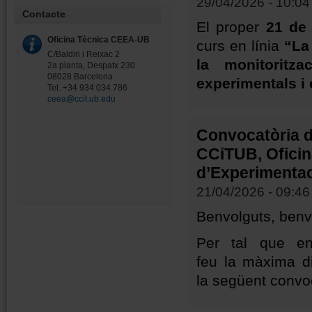
29/04/2026 - 10:04
Contacte
El proper
21 de
Oficina Tècnica CEEA-UB
curs en línia
“La
C/Baldiri i Reixac 2
la monitoritza
2a planta, Despatx 230
08028 Barcelona
experimentals i 
Tel. +34 934 034 786
ceea@ccit.ub.edu
Convocatòria d
CCiTUB, Oficin
d’Experimentac
21/04/2026 - 09:46
Benvolguts, benv
Per tal que e
feu la màxima d
la següent convoc