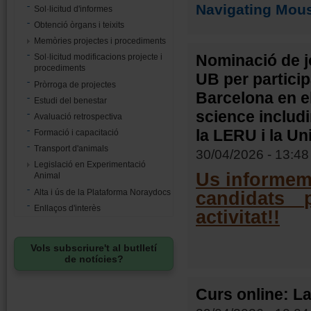
Navigating Mou
Sol·licitud d'informes
Obtenció òrgans i teixits
Memòries projectes i procediments
Nominació de j
Sol·licitud modificacions projecte i
procediments
UB per particip
Pròrroga de projectes
Barcelona en 
Estudi del benestar
science includ
Avaluació retrospectiva
la LERU i la Un
Formació i capacitació
Transport d'animals
30/04/2026 - 13:48
Legislació en Experimentació
Us informem 
Animal
Alta i ús de la Plataforma Noraydocs
candidats 
Enllaços d'interès
activitat!!
Vols subscriure't al butlletí
de notícies?
Curs online: La