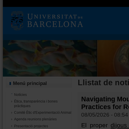
Llistat de not
Menú principal
Notícies
Navigating Mou
Ètica, transparència i bones
Practices for R
pràctiques
Comitè Ètic d'Experimentació Animal
08/05/2026 - 08:54
Agenda reunions plenàries
El proper
dijous
Presentació projectes