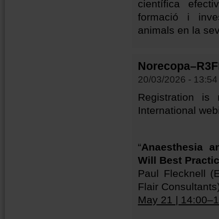
científica efec
formació i inves
animals en la se
Norecopa–R3FI
20/03/2026 - 13:54
Registration i
International web
“
Anaesthesia a
Will Best Pract
Paul Flecknell (
Flair Consultants
May 21 | 14:00–