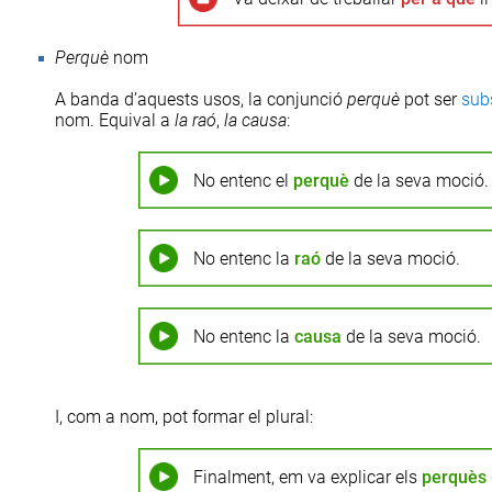
Perquè
nom
A banda d’aquests usos, la conjunció
perquè
pot ser
sub
nom. Equival a
la
raó
,
la
causa
:
No entenc el
perquè
de la seva moció.
No entenc la
raó
de la seva moció.
No entenc la
causa
de la seva moció.
I, com a nom, pot formar el plural:
Finalment, em va explicar els
perquès