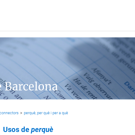
e Barcelona
 connectors
>
perquè, per què i per a què
Usos de
perquè