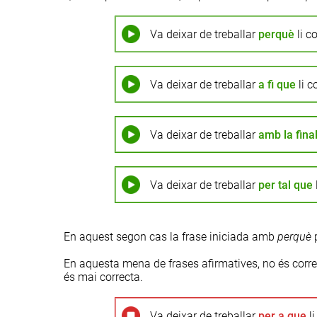
Va deixar de treballar
perquè
li c
Va deixar de treballar
a
fi
que
li c
Va deixar de treballar
amb
la
final
Va deixar de treballar
per
tal
que
En aquest segon cas la frase iniciada amb
perquè
p
En aquesta mena de frases afirmatives, no és correc
és mai correcta.
Va deixar de treballar
per
a
que
li