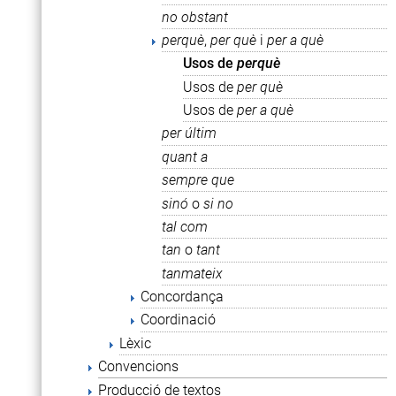
no obstant
perquè
,
per què
i
per a què
Usos de
perquè
Usos de
per què
Usos de
per
a
què
per últim
quant a
sempre que
sinó
o
si no
tal com
tan
o
tant
tanmateix
Concordança
Coordinació
Lèxic
Convencions
Producció de textos