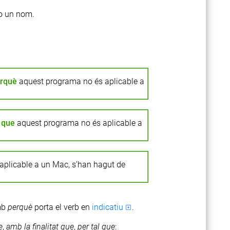
o un nom.
rquè
aquest programa no és aplicable a
que
aquest programa no és aplicable a
plicable a un Mac, s’han hagut de
amb
perquè
porta el verb en
indicatiu
.
e
,
amb
la
finalitat
que
,
per
tal
que
: