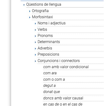
Qüestions de llengua
Ortografia
Morfosintaxi
Noms i adjectius
Verbs
Pronoms
Determinants
Adverbis
Preposicions
Conjuncions i connectors
com
amb valor condicional
com ara
com
o
com a
degut a
donat que
doncs
amb valor causal
en cas de
o
en el cas de