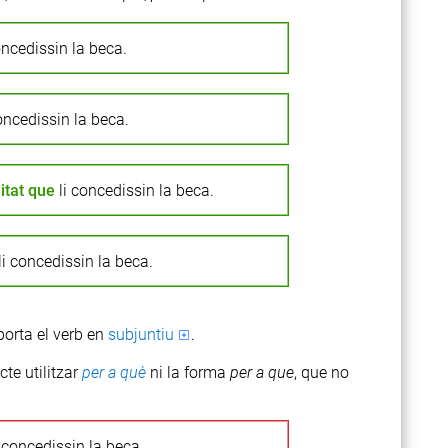
oncedissin la beca.
oncedissin la beca.
itat
que
li concedissin la beca.
li concedissin la beca.
orta el verb en
subjuntiu
.
te utilitzar
per
a
què
ni la forma
per
a
que
, que no
 concedissin la beca.