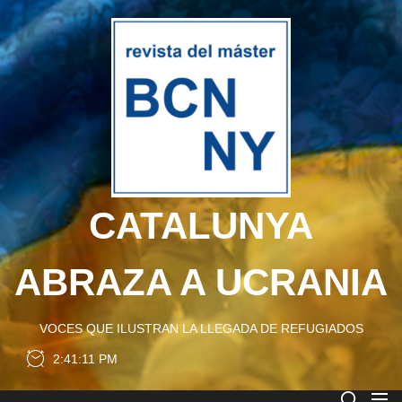
Skip
to
CATA
the
content
ABRA
A
UCRA
CATALUNYA
ABRAZA A UCRANIA
VOCES QUE ILUSTRAN LA LLEGADA DE REFUGIADOS
2:41:11 PM