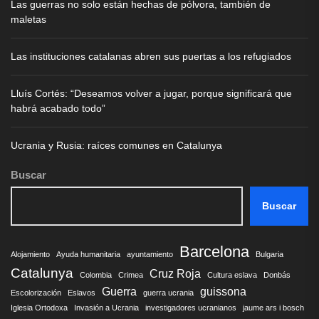
Las guerras no solo están hechas de pólvora, también de
maletas
Las instituciones catalanas abren sus puertas a los refugiados
Lluís Cortés: “Deseamos volver a jugar, porque significará que
habrá acabado todo”
Ucrania y Rusia: raíces comunes en Catalunya
Buscar
Buscar
Barcelona
Alojamiento
Ayuda humanitaria
ayuntamiento
Bulgaria
Catalunya
Cruz Roja
Colombia
Crimea
Cultura eslava
Donbás
Guerra
guissona
Escolorización
Eslavos
guerra ucrania
Iglesia Ortodoxa
Invasión a Ucrania
investigadores ucranianos
jaume ars i bosch