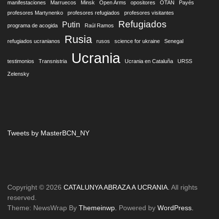
manifestaciones
Marruecos
Minsk
Open Arms
opositores
OTAN
Payés
profesores Martynenko
profesores refugiados
profesores visitantes
Refugiados
Putin
programa de acogida
Raúl Ramos
Rusia
refugiados ucranianos
rusos
science for ukraine
Senegal
Ucrania
testimonios
Transnistria
Ucrania en Cataluña
URSS
Zelensky
Tweets by MasterBCN_NY
Copyright © 2026
CATALUNYA ABRAZA A UCRANIA.
All rights
reserved.
Theme: NewsWrap By
Themeinwp.
Powered by
WordPress.