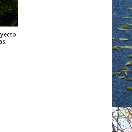
oyecto
as