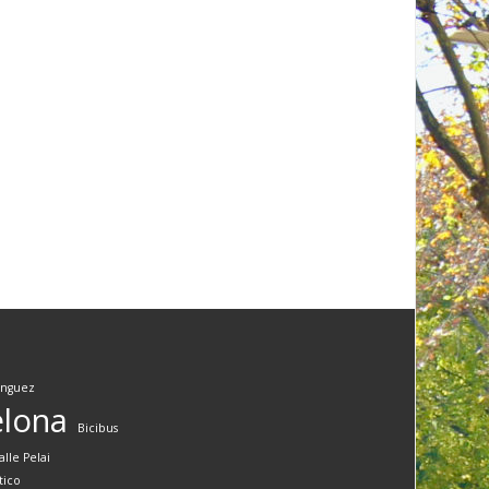
ínguez
elona
Bicibus
alle Pelai
tico