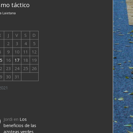
mo táctico
a Laietana
X
J
V
S
D
1
2
3
4
5
8
9
10
11
12
5
16
17
18
19
2
23
24
25
26
9
30
31
2021
Jordi
en
Los
beneficios de las
azoteas verdes