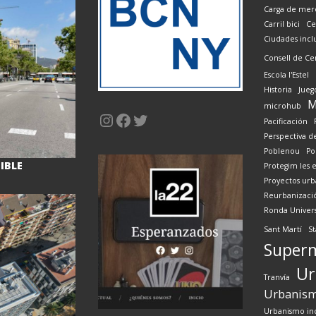
Carga de mer
Carril bici
Ce
Ciudades inclu
Consell de Ce
Escola l'Estel
Historia
Jueg
M
microhub
Instagram
Facebook
Twitter
Pacificación
Perspectiva d
Poblenou
Pol
IBLE
Protegim les e
Proyectos urb
Reurbanizaci
Ronda Univers
Sant Martí
St
Super
Ur
Tranvía
Urbanism
Urbanismo inc