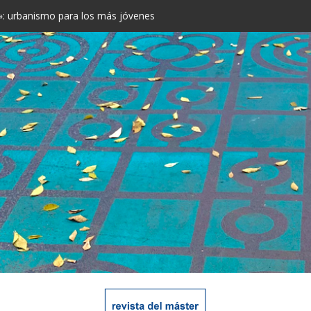
rá más espacio para los peatones
 Antoni: opiniones contrastadas
e: “Las ciudades son inconscientemente discriminatorias”
: el verde toma las calles