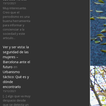
15/12/2021
Muy interesante.
Creo que el
periodismo es una
buena herramienta
para informar y
concienciar a la
sociedad y este
articulo…
Ver y ser vista: la
seguridad de las
mujeres –
Barcelona ante el
futuro
en
Urbanismo
táctico: Qué es y
dónde
encontrarlo
15/12/2021
[…] algo que va muy
despacio desde
que se detecta un