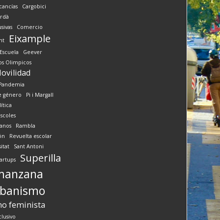
cancías
Cargobici
rdà
sivas
Comercio
Eixample
nt
Escuela
Geever
os Olimpicos
ovilidad
Pandemia
e género
Pi i Margall
ítica
scoles
anos
Rambla
ón
Revuelta escolar
itat
Sant Antoni
Superilla
artups
manzana
banismo
o feminista
lusivo