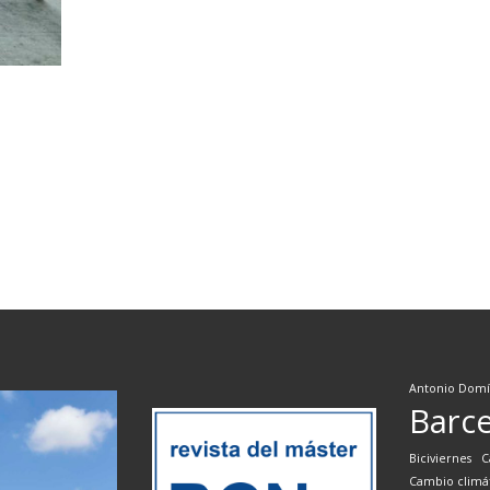
Antonio Dom
Barc
Biciviernes
C
Cambio climá