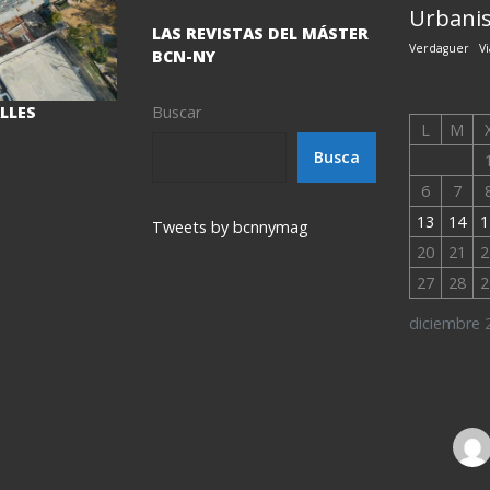
Urbanis
LAS REVISTAS DEL MÁSTER
Verdaguer
Vi
BCN-NY
ALLES
Buscar
L
M
Busca
6
7
13
14
1
Tweets by bcnnymag
20
21
2
27
28
2
diciembre 