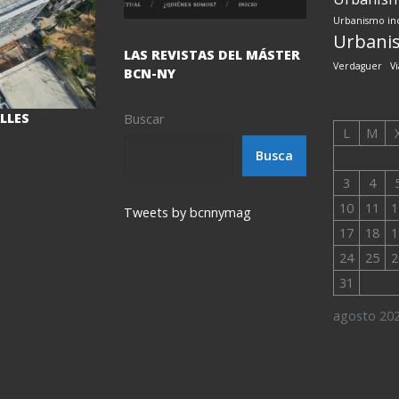
Urbanismo inc
Urbanis
LAS REVISTAS DEL MÁSTER
Verdaguer
Vi
BCN-NY
ALLES
Buscar
L
M
Busca
3
4
10
11
1
Tweets by bcnnymag
17
18
1
24
25
2
31
agosto 20