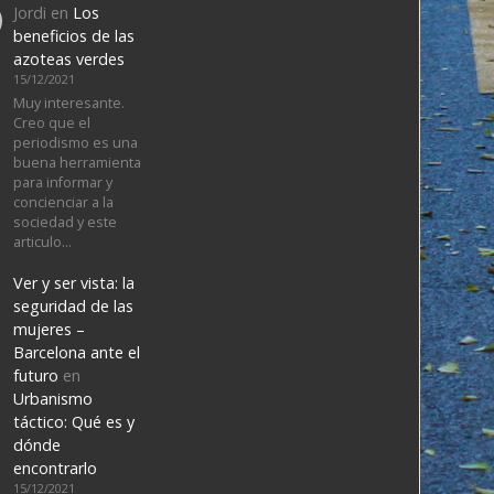
Jordi
en
Los
beneficios de las
azoteas verdes
15/12/2021
Muy interesante.
Creo que el
periodismo es una
buena herramienta
para informar y
concienciar a la
sociedad y este
articulo…
Ver y ser vista: la
seguridad de las
mujeres –
Barcelona ante el
futuro
en
Urbanismo
táctico: Qué es y
dónde
encontrarlo
15/12/2021