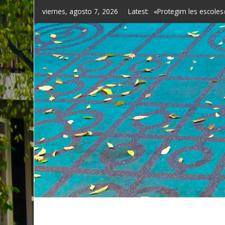
Skip
viernes, agosto 7, 2026
Latest:
La nueva Rambla tend
to
Supermanzana de Sant
content
Mary Dellenbaugh-Loss
Superilla de l’Eixample