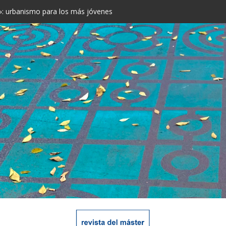
rá más espacio para los peatones
 Antoni: opiniones contrastadas
e: “Las ciudades son inconscientemente discriminatorias”
: el verde toma las calles