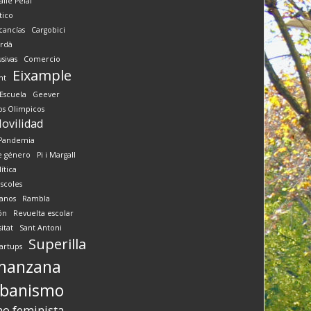
alle Pelai
tico
cancías
Cargobici
rdà
sivas
Comercio
Eixample
nt
Escuela
Geever
os Olimpicos
ovilidad
Pandemia
e género
Pi i Margall
ítica
scoles
anos
Rambla
ón
Revuelta escolar
itat
Sant Antoni
Superilla
artups
manzana
banismo
o feminista