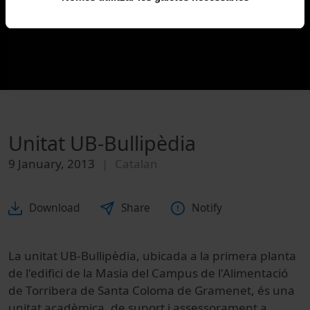
Unitat UB-Bullipèdia
9 January, 2013
Catalan
Download
Share
Notify
La unitat UB-Bullipèdia, ubicada a la primera planta
de l'edifici de la Masia del Campus de l'Alimentació
de Torribera de Santa Coloma de Gramenet, és una
unitat acadèmica, de suport i assessorament a