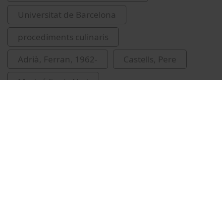
Universitat de Barcelona
procediments culinaris
Adrià, Ferran, 1962-
Castells, Pere
Mariné Font, Abel
Rubiralta, Màrius (Rubiralta i Alcañiz)
Related videos