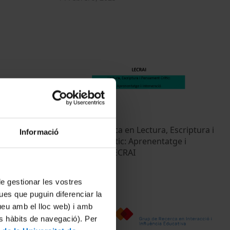
edia & Social
Grup de Recerca en Lectura, Escriptura i
Informació
Pensament Crític: Aprenentatge i
Intervenció - LECRAI
13 Febrero, 2025
 de gestionar les vostres
ues que puguin diferenciar la
tueu amb el lloc web) i amb
es hàbits de navegació). Per