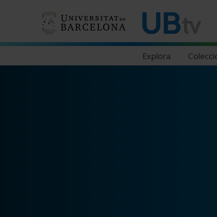
Navegació principal
Explora
Colecci