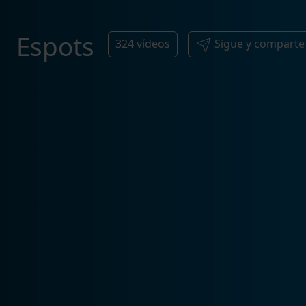
Espots
324
vídeos
Sigue y comparte