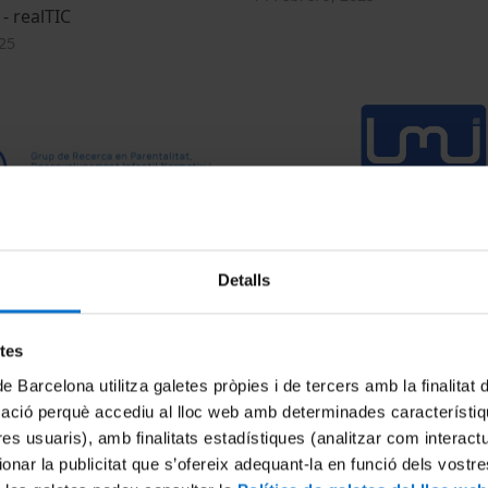
- realTIC
25
rca en Parentalitat,
Grup de Recerca Learning, M
Detalls
ent Infantil Normatiu i
Interactions - LMI
itat - PADIND
13 Febrero, 2025
25
etes
de Barcelona utilitza galetes pròpies i de tercers amb la finalitat
mació perquè accediu al lloc web amb determinades característiq
tres usuaris), amb finalitats estadístiques (analitzar com interac
ionar la publicitat que s’ofereix adequant-la en funció dels vostr