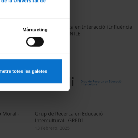
 de la Universitat de
cions
Grup de Recerca en Interacció i Influència
Màrqueting
 i la
Educativa - GRINTIE
13 Febrero, 2025
etre totes les galetes
 Moral -
Grup de Recerca en Educació
Intercultural - GREDI
13 Febrero, 2025