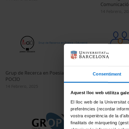
Comunicació 
14 Febrero, 20
Grup de Recerca en Poesia i Educació-
Grup de Rece
Consentiment
POCIO
Desenvolupam
amb Discapac
14 Febrero, 2025
14 Febrero, 20
Aquest lloc web utilitza gal
El lloc web de la Universitat 
preferències (recordar infor
vostra experiència de la d’al
finalitats de màrqueting (gest