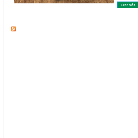
Leer Más
S