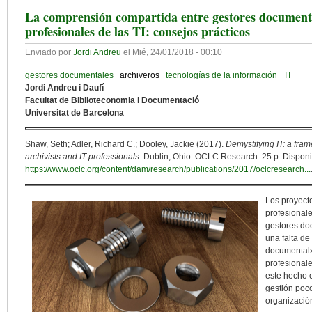
La comprensión compartida entre gestores documenta
profesionales de las TI: consejos prácticos
Enviado por
Jordi Andreu
el
Mié, 24/01/2018 - 00:10
gestores documentales
archiveros
tecnologías de la información
TI
Jordi Andreu i Daufí
Facultat de Biblioteconomia i Documentació
Universitat de Barcelona
Shaw, Seth; Adler, Richard C.; Dooley, Jackie (2017).
Demystifying IT: a fr
archivists and IT professionals.
Dublin, Ohio: OCLC Research. 25 p. Disponi
https://www.oclc.org/content/dam/research/publications/2017/oclcresearch...
Los proyecto
profesionale
gestores do
una falta de
documental»
profesionale
este hecho 
gestión poco
organizació