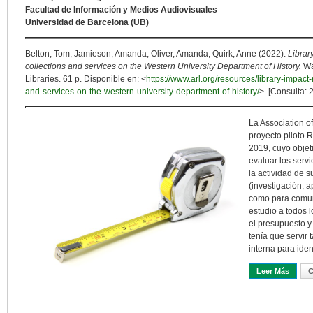
Facultad de Información y Medios Audiovisuales
Universidad de Barcelona (UB)
Belton, Tom; Jamieson, Amanda; Oliver, Amanda; Quirk, Anne (2022).
Librar
collections and services on the Western University Department of History.
Wa
Libraries. 61 p. Disponible en: <
https://www.arl.org/resources/library-impact-
and-services-on-the-western-university-department-of-history/
>. [Consulta: 
La Association o
proyecto piloto 
2019, cuyo objet
evaluar los servi
la actividad de s
(investigación; a
como para comuni
estudio a todos 
el presupuesto y 
tenía que servir
interna para iden
Leer Más
Sobre 
C