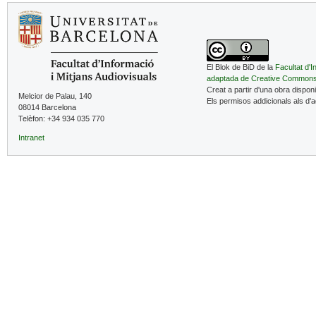
El Blok de BiD de la
Facultat d'I
adaptada de Creative Common
Creat a partir d'una obra dispon
Melcior de Palau, 140
Els permisos addicionals als d'
08014 Barcelona
Telèfon: +34 934 035 770
Intranet