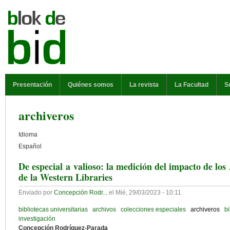
Pasar al contenido principal
MENÚ PRINCIPAL
Presentación
Quiénes somos
La revista
La Facultad
S
archiveros
Idioma
Español
De especial a valioso: la medición del impacto de los
de la Western Libraries
Enviado por
Concepción Rodr...
el
Mié, 29/03/2023 - 10:11
bibliotecas universitarias
archivos
colecciones especiales
archiveros
bi
investigación
Concepción Rodríguez-Parada