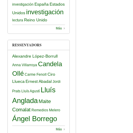
España
Estados
investigación
investigación
Unidos
Reino Unido
lectura
Más
RESSENYADORS
Alexandre López-Borrull
Candela
Anna Villarroya
Ollé
Ciro
Carme Fenoll
Llueca
Ernest Abadal
Jordi
Lluís
Prats
Lluís Agustí
Anglada
Maite
Comalat
Remedios Melero
Ángel Borrego
Más