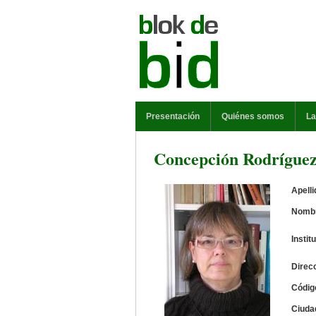
Pasar al contenido principal
MENÚ PRINCIPAL
Presentación
Quiénes somos
La
Concepción Rodrígue
Apell
Nomb
Instit
Direc
Códig
Ciuda