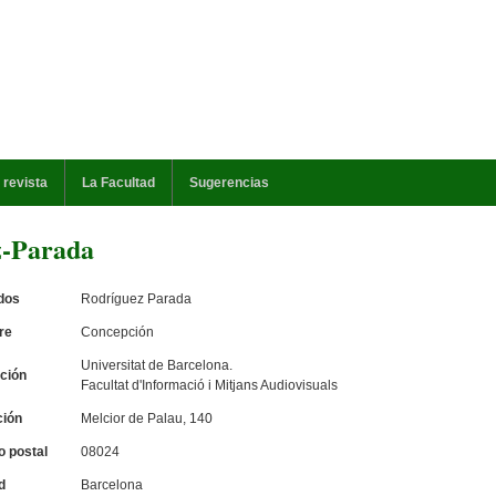
 revista
La Facultad
Sugerencias
z-Parada
idos
Rodríguez Parada
re
Concepción
Universitat de Barcelona.
ución
Facultat d'Informació i Mitjans Audiovisuals
ción
Melcior de Palau, 140
o postal
08024
d
Barcelona