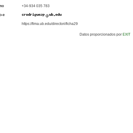
ono
+34-934 035 783
o-e
https://fima.ub.edu/directori/ficha29
Datos proporcionados por
EXIT