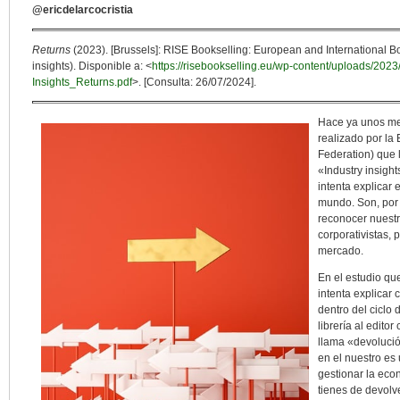
@ericdelarcocristia
Returns
(2023). [Brussels]: RISE Bookselling: European and International Bo
insights). Disponible a: <
https://risebookselling.eu/wp-content/uploads/2023
Insights_Returns.pdf
>. [Consulta: 26/07/2024].
Hace ya unos mes
realizado por la
Federation) que l
«Industry insigh
intenta explicar 
mundo. Son, por 
reconocer nuestr
corporativistas,
mercado.
En el estudio qu
intenta explicar 
dentro del ciclo 
librería al edito
llama «devolució
en el nuestro es
gestionar la eco
tienes de devolve