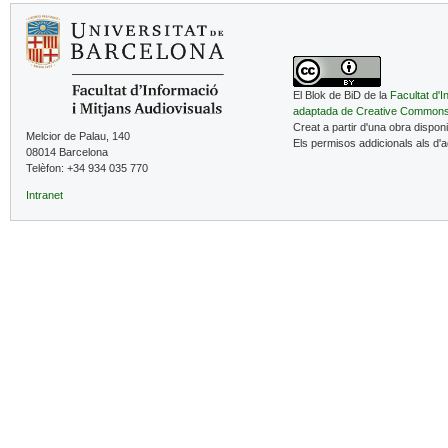
El Blok de BiD de la
Facultat d'I
adaptada de Creative Common
Creat a partir d'una obra dispon
Melcior de Palau, 140
Els permisos addicionals als d'
08014 Barcelona
Telèfon: +34 934 035 770
Intranet