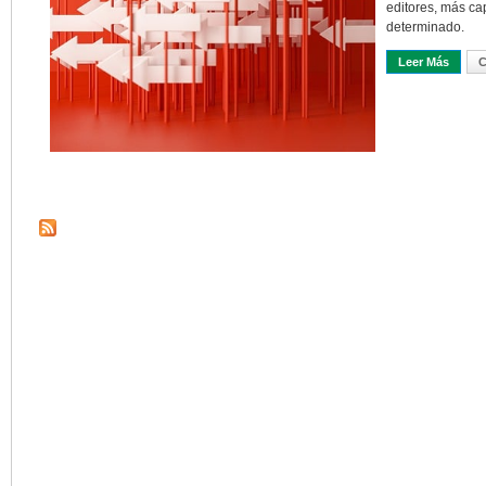
editores, más ca
determinado.
Leer Más
Sobre 
C