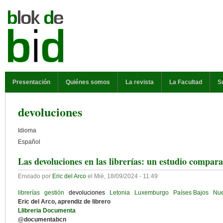
Pasar al contenido principal
MENÚ PRINCIPAL
Presentación
Quiénes somos
La revista
La Facultad
S
devoluciones
Idioma
Español
Las devoluciones en las librerías: un estudio compar
Enviado por
Eric del Arco
el
Mié, 18/09/2024 - 11:49
librerías
gestión
devoluciones
Letonia
Luxemburgo
Países Bajos
Nue
Eric del Arco, aprendiz de librero
Llibreria Documenta
@documentabcn