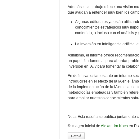
Además, este trabajo ofrece una visión mu
que ayudan a entender muy bien los cambi
Algunas editoriales ya están utilizand
conocimientos estratégicos muy import
contenido, o incluso con el análisis 
La inversión en inteligencia artificial
Asimismo, el informe ofrece recomendacion
un papel fundamental para abordar proble
inversión en IA, y para fomentar la colab
En definitiva, estamos ante un informe sec
introducirse en el efecto de la IA en el ám
de la implementación de la IA en este sec
metodologías empleadas y también referen
para ampliar nuestros conocimientos sobr
Nota. Esta reseña se publica juntamente 
© Imagen inicial de
Alexandra Koch
en Pi
Català