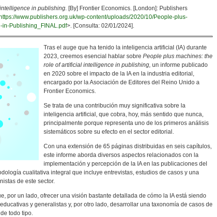
intelligence in publishing.
[By] Frontier Economics. [London]: Publishers
https://www.publishers.org.uk/wp-content/uploads/2020/10/People-plus-
ce-in-Publishing_FINAL.pdf
>. [Consulta: 02/01/2024].
Tras el auge que ha tenido la inteligencia artificial (IA) durante
2023, creemos esencial hablar sobre
People plus machines: the
role of artificial intelligence in publishing,
un informe publicado
en 2020 sobre el impacto de la IA en la industria editorial,
encargado por la Asociación de Editores del Reino Unido a
Frontier Economics.
Se trata de una contribución muy significativa sobre la
inteligencia artificial, que cobra, hoy, más sentido que nunca,
principalmente porque representa uno de los primeros análisis
sistemáticos sobre su efecto en el sector editorial.
Con una extensión de 65 páginas distribuidas en seis capítulos,
este informe aborda diversos aspectos relacionados con la
implementación y percepción de la IA en las publicaciones del
dología cualitativa integral que incluye entrevistas, estudios de casos y una
nistas de este sector.
e, por un lado, ofrecer una visión bastante detallada de cómo la IA está siendo
educativas y generalistas y, por otro lado, desarrollar una taxonomía de casos de
 de todo tipo.