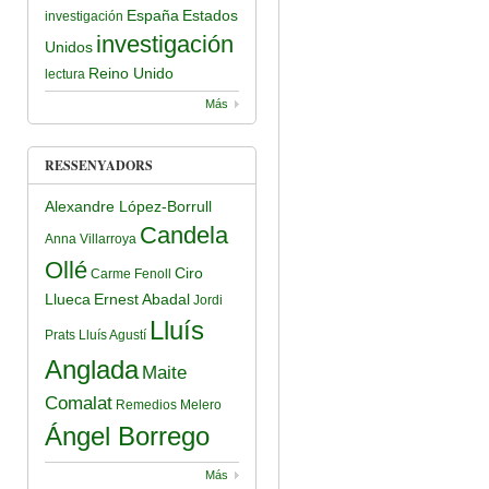
España
Estados
investigación
investigación
Unidos
Reino Unido
lectura
Más
RESSENYADORS
Alexandre López-Borrull
Candela
Anna Villarroya
Ollé
Ciro
Carme Fenoll
Llueca
Ernest Abadal
Jordi
Lluís
Prats
Lluís Agustí
Anglada
Maite
Comalat
Remedios Melero
Ángel Borrego
Más