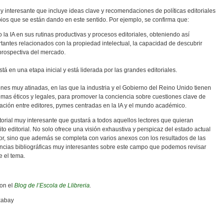
y interesante que incluye ideas clave y recomendaciones de políticas editoriales
os que se están dando en este sentido. Por ejemplo, se confirma que:
o la IA en sus rutinas productivas y procesos editoriales, obteniendo así
antes relacionados con la propiedad intelectual, la capacidad de descubrir
y prospectiva del mercado.
 está en una etapa inicial y está liderada por las grandes editoriales.
es muy atinadas, en las que la industria y el Gobierno del Reino Unido tienen
mas éticos y legales, para promover la conciencia sobre cuestiones clave de
oración entre editores, pymes centradas en la IA y el mundo académico.
torial muy interesante que gustará a todos aquellos lectores que quieran
bito editorial. No solo ofrece una visión exhaustiva y perspicaz del estado actual
tor, sino que además se completa con varios anexos con los resultados de las
cias bibliográficas muy interesantes sobre este campo que podemos revisar
e el tema.
con el
Blog de l’Escola de Llibreria
.
xabay