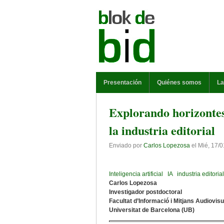
Pasar al contenido principal
MENÚ PRINCIPAL
Presentación
Quiénes somos
La
Explorando horizontes: 
la industria editorial
Enviado por
Carlos Lopezosa
el
Mié, 17/0
Inteligencia artificial
IA
industria editorial
Carlos Lopezosa
Investigador postdoctoral
Facultat d’Informació i Mitjans Audiovis
Universitat de Barcelona (UB)