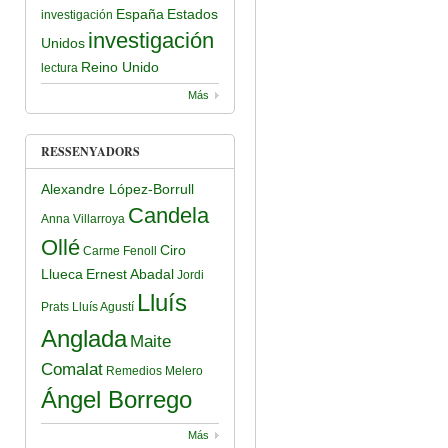
España
Estados
investigación
investigación
Unidos
Reino Unido
lectura
Más
RESSENYADORS
Alexandre López-Borrull
Candela
Anna Villarroya
Ollé
Ciro
Carme Fenoll
Llueca
Ernest Abadal
Jordi
Lluís
Prats
Lluís Agustí
Anglada
Maite
Comalat
Remedios Melero
Ángel Borrego
Más