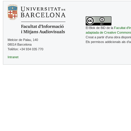
El Blok de BiD de la
Facultat d'I
adaptada de Creative Common
Creat a partir d'una obra dispon
Melcior de Palau, 140
Els permisos addicionals als d'
08014 Barcelona
Telèfon: +34 934 035 770
Intranet