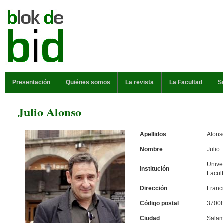
Pasar al contenido principal
MENÚ PRINCIPAL
Presentación
Quiénes somos
La revista
La Facultad
S
Julio Alonso
Apellidos
Alons
Nombre
Julio
Unive
Institución
Facul
Dirección
Franci
Código postal
3700
Ciudad
Sala