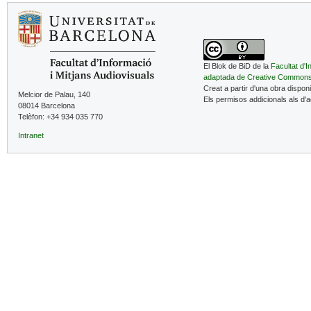
El Blok de BiD de la
Facultat d'I
adaptada de Creative Common
Creat a partir d'una obra dispon
Melcior de Palau, 140
Els permisos addicionals als d'
08014 Barcelona
Telèfon: +34 934 035 770
Intranet