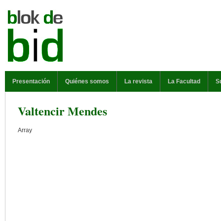
Pasar al contenido principal
MENÚ PRINCIPAL
Presentación
Quiénes somos
La revista
La Facultad
S
Valtencir Mendes
Array