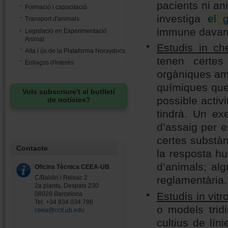
pacients ni an
Formació i capacitació
investiga
el 
Transport d'animals
immune davan
Legislació en Experimentació
Animal
Estudis
in ch
Alta i ús de la Plataforma Noraydocs
tenen certes
Enllaços d'interès
orgàniques amb
químiques que
Vols subscriure't al butlletí
possible activ
de notícies?
tindrà. Un ex
d’assaig per es
certes substàn
Contacte
la resposta hu
d’animals; alg
Oficina Tècnica CEEA-UB
C/Baldiri i Reixac 2
reglamentària.
2a planta, Despatx 230
Estudis
in vitr
08028 Barcelona
Tel. +34 934 034 786
o models trid
ceea@ccit.ub.edu
cultius de lín