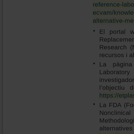
reference-labo
ecvam/knowled
alternative-m
El portal
Replacemen
Research
(
recursos i a
La pàgi
Laborator
investigad
l’objectiu
https://etpla
La FDA (Foo
Nonclinic
Methodolo
alternativ