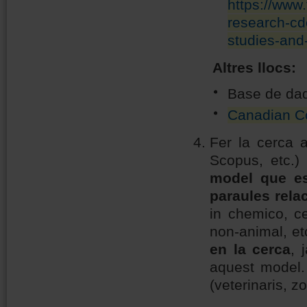
https://www
research-cd
studies-an
Altres llocs:
Base de da
Canadian C
Fer la cerca 
Scopus, etc.)
model que es
paraules rela
in chemico
, c
non-animal, et
en la cerca
, 
aquest model.
(veterinaris, z