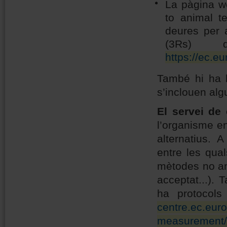
La pàgina w
to animal te
deures per a
(3Rs) d
https://ec.e
També hi ha
s’inclouen al
El servei de
l’organisme en
alternatius. 
entre les qual
mètodes no ani
acceptat...).
ha protocols
centre.ec.euro
measurement/e