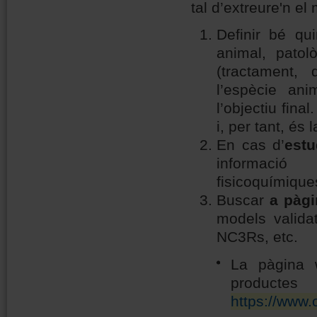
tal d’extreure'n el
Definir bé qu
animal, patol
(tractament, 
l’espècie an
l’objectiu fina
i, per tant, és
En cas d’
est
informació 
fisicoquímiques
Buscar
a pàgi
models valid
NC3Rs, etc.
La pàgina 
pro
https://www.