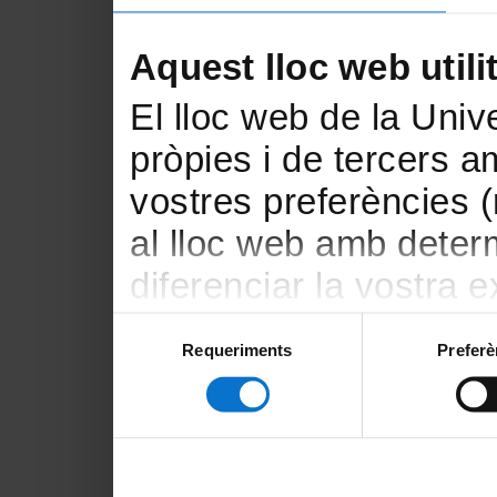
Aquest lloc web utili
El lloc web de la Unive
pròpies i de tercers am
vostres preferències 
al lloc web amb deter
diferenciar la vostra e
amb finalitats estadís
Selecció
Requeriments
Preferè
de
amb el lloc web) i amb
consentiment
la publicitat que s’ofe
vostres hàbits de nav