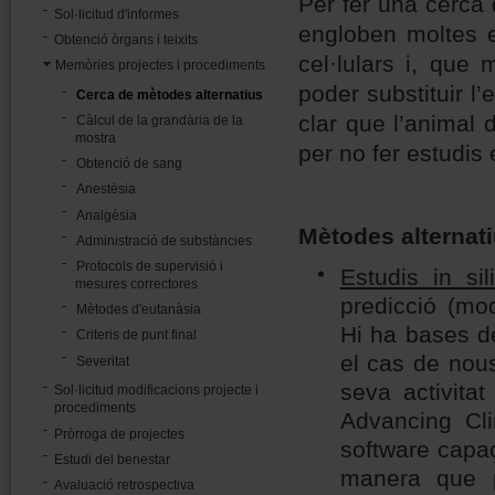
Per fer una cerca
Sol·licitud d'informes
engloben moltes e
Obtenció òrgans i teixits
cel·lulars i, que
Memòries projectes i procediments
poder substituir l
Cerca de mètodes alternatius
clar que l’animal d
Càlcul de la grandària de la
mostra
per no fer estudis
Obtenció de sang
Anestèsia
Analgèsia
Mètodes alternat
Administració de substàncies
Protocols de supervisió i
Estudis
in sil
mesures correctores
predicció (mo
Mètodes d'eutanàsia
Hi ha bases d
Criteris de punt final
el cas de nou
Severitat
seva activita
Sol·licitud modificacions projecte i
procediments
Advancing Cl
Pròrroga de projectes
software capa
Estudi del benestar
manera que p
Avaluació retrospectiva