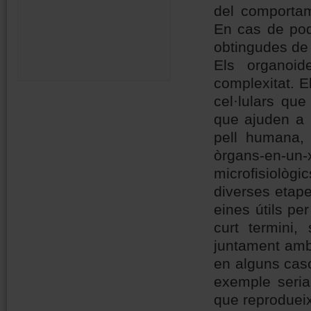
del comportam
En cas de pode
obtingudes de 
Els organoi
complexitat. E
cel·lulars que
que ajuden a 
pell humana, 
òrgans-en-u
microfisiològ
diverses etap
eines útils per
curt termini,
juntament amb 
en alguns caso
exemple seria
que reprodueix