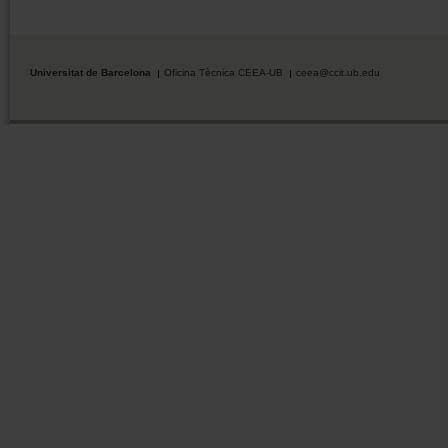
Universitat de Barcelona
Oficina Tècnica CEEA-UB
ceea@ccit.ub.edu