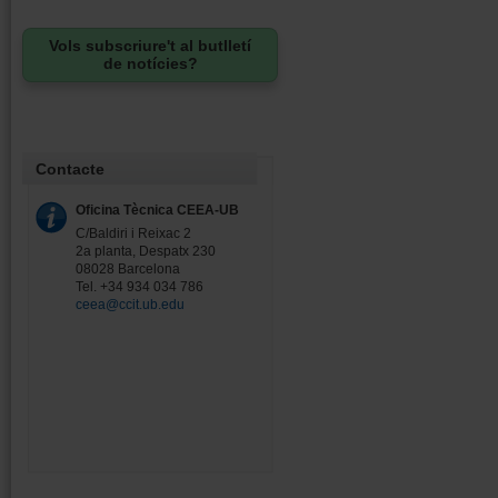
Vols subscriure't al butlletí
de notícies?
Contacte
Oficina Tècnica CEEA-UB
C/Baldiri i Reixac 2
2a planta, Despatx 230
08028 Barcelona
Tel. +34 934 034 786
ceea@ccit.ub.edu