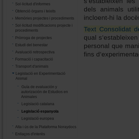
s’estableixen les
Sol·licitud d'informes
dels animals utili
Obtenció òrgans i teixits
incloent-hi la docè
Memòries projectes i procediments
Sol·licitud modificacions projecte i
Text Consolidat 
procediments
qual s’estableixen
Pròrroga de projectes
personal que manip
Estudi del benestar
Avaluació retrospectiva
fins d’experimentaci
Formació i capacitació
Transport d'animals
Legislació en Experimentació
Animal
Guía de evaluación y
autorización de Estudios en
Animales
Legislació catalana
Legislació espanyola
Legislació europea
Alta i ús de la Plataforma Noraydocs
Enllaços d'interès