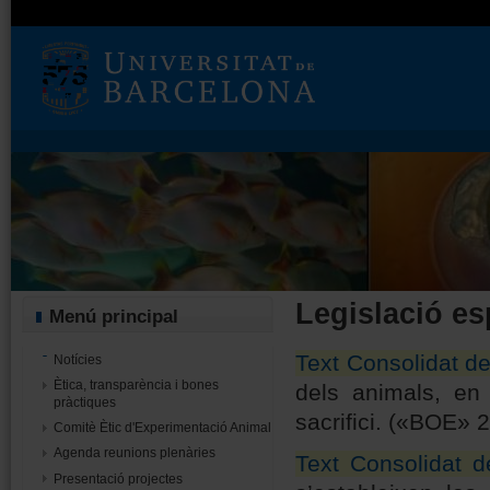
Legislació e
Menú principal
Text Consolidat de
Notícies
Ètica, transparència i bones
dels animals, en 
pràctiques
sacrifici. («BOE» 
Comitè Ètic d'Experimentació Animal
Agenda reunions plenàries
Text Consolidat d
Presentació projectes