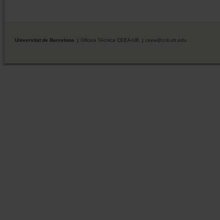
Universitat de Barcelona
Oficina Tècnica CEEA-UB
ceea@ccit.ub.edu