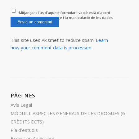
Mitjançant l'ús d'aquest formulari, vostè està d'acord
amb l'emmagatzematge i la manipulació de les dades
per aquest lloc web.
*
This site uses Akismet to reduce spam.
Learn
how your comment data is processed.
PÀGINES
Avís Legal
MÒDUL I: ASPECTES GENERALS DE LES DROGUES (6
CRÈDITS ECTS)
Pla d’estudis
Expert en Addiccions