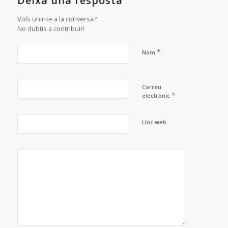
Deixa una resposta
Vols unir-te a la conversa?
No dubtis a contribuir!
*
Nom
Correu
*
electrònic
Lloc web