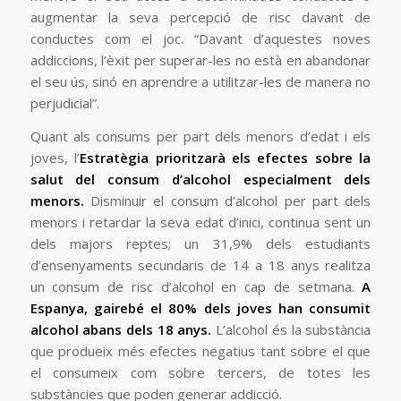
augmentar la seva percepció de risc davant de
conductes com el joc. “Davant d’aquestes noves
addiccions, l’èxit per superar-les no està en abandonar
el seu ús, sinó en aprendre a utilitzar-les de manera no
perjudicial”.
Quant als consums per part dels menors d’edat i els
joves, l’
Estratègia prioritzarà els efectes sobre la
salut del consum d’alcohol especialment dels
menors.
Disminuir el consum d’alcohol per part dels
menors i retardar la seva edat d’inici, continua sent un
dels majors reptes; un 31,9% dels estudiants
d’ensenyaments secundaris de 14 a 18 anys realitza
un consum de risc d’alcohol en cap de setmana.
A
Espanya, gairebé el 80% dels joves han consumit
alcohol abans dels 18 anys.
L’alcohol és la substància
que produeix més efectes negatius tant sobre el que
el consumeix com sobre tercers, de totes les
substàncies que poden generar addicció.