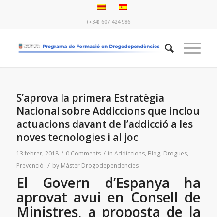
(+34) 607 424 986
S’aprova la primera Estratègia
Nacional sobre Addiccions que inclou
actuacions davant de l’addicció a les
noves tecnologies i al joc
/
/
13 febrer, 2018
0 Comments
in
Addiccions
,
Blog
,
Drogues
,
/
Prevenció
by
Màster Drogodependencies
El Govern d’Espanya ha
aprovat avui en Consell de
Ministres, a proposta de la